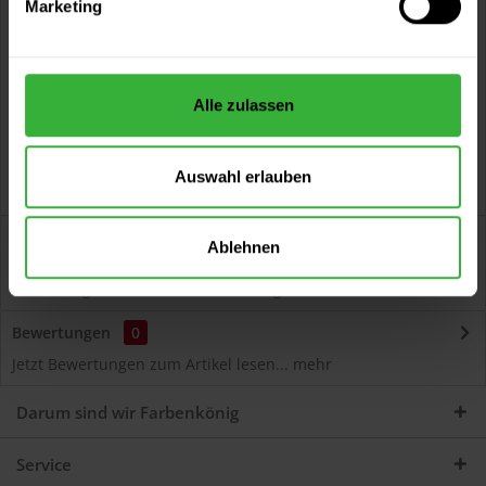
Marketing
Kostenloser Versand ab 60 EUR
Versand innerhalb von 48h*
Persönliche Beratung unter
040 60 77 65 23
Alle zulassen
Auswahl erlauben
Beschreibung
Ablehnen
Autolack Acryl (46808) Hochwertiger Acryl-Lack für
Lackierungen und Lackausbesserungen am Auto...
mehr
Bewertungen
0
Jetzt Bewertungen zum Artikel lesen...
mehr
Darum sind wir Farbenkönig
Service