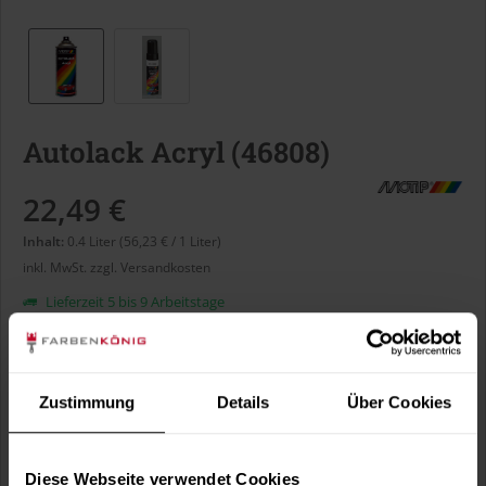
Autolack Acryl (46808)
22,49 €
Inhalt:
0.4 Liter (56,23 € / 1 Liter)
inkl. MwSt.
zzgl. Versandkosten
Lieferzeit 5 bis 9 Arbeitstage
Liter:
Zustimmung
Details
Über Cookies
Verbrauch berechnen
Wie viele m² wollen Sie bearbeiten?
Diese Webseite verwendet Cookies