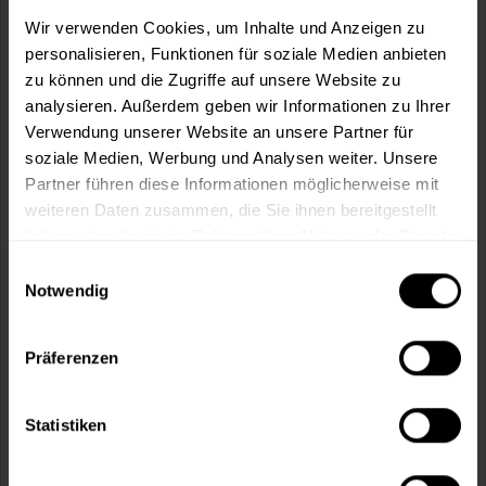
m²
Wir verwenden Cookies, um Inhalte und Anzeigen zu
personalisieren, Funktionen für soziale Medien anbieten
zu können und die Zugriffe auf unsere Website zu
analysieren. Außerdem geben wir Informationen zu Ihrer
Verwendung unserer Website an unsere Partner für
soziale Medien, Werbung und Analysen weiter. Unsere
In den
Warenkorb
Partner führen diese Informationen möglicherweise mit
weiteren Daten zusammen, die Sie ihnen bereitgestellt
Fragen zum Artikel?
Merken
haben oder die sie im Rahmen Ihrer Nutzung der Dienste
gesammelt haben.
Einwilligungsauswahl
Artikel-Nr.:
MT000346808
Notwendig
Sie möchten eine größere Menge kaufen
und wünschen ein Angebot?
Präferenzen
Jetzt anfragen
Statistiken
Vorteile