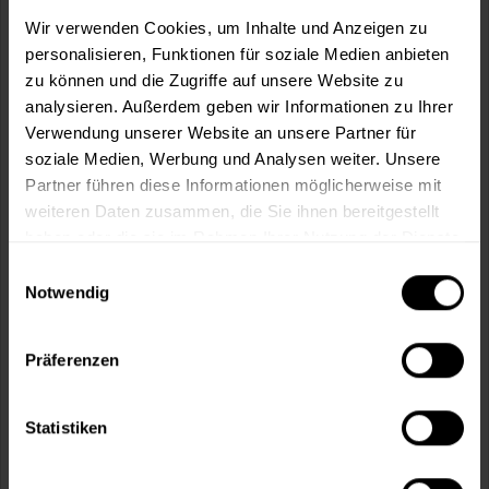
m²
Wir verwenden Cookies, um Inhalte und Anzeigen zu
personalisieren, Funktionen für soziale Medien anbieten
zu können und die Zugriffe auf unsere Website zu
analysieren. Außerdem geben wir Informationen zu Ihrer
Verwendung unserer Website an unsere Partner für
soziale Medien, Werbung und Analysen weiter. Unsere
In den
Warenkorb
Partner führen diese Informationen möglicherweise mit
weiteren Daten zusammen, die Sie ihnen bereitgestellt
Fragen zum Artikel?
Merken
haben oder die sie im Rahmen Ihrer Nutzung der Dienste
gesammelt haben.
Einwilligungsauswahl
Artikel-Nr.:
MT000347454
Notwendig
Sie möchten eine größere Menge kaufen
und wünschen ein Angebot?
Präferenzen
Jetzt anfragen
Statistiken
Vorteile