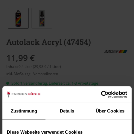
Autolack Acryl (47454)
11,99 €
Inhalt:
0.4 Liter (29,98 € / 1 Liter)
inkl. MwSt.
zzgl. Versandkosten
Sofort versandfertig, Lieferzeit ca. 1-3 Arbeitstage
Liter:
Zustimmung
Details
Über Cookies
Verbrauch berechnen
Wie viele m² wollen Sie bearbeiten?
Diese Webseite verwendet Cookies