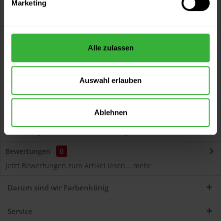
Marketing
Kostenloser Versand ab 60 EUR
Versand innerhalb von 48h*
Persönliche Beratung unter
040 60 77 65 23
Alle zulassen
Auswahl erlauben
Beschreibung
Ablehnen
Autolack Acryl (47454) Hochwertiger Acryl-Lack für
Lackierungen und Lackausbesserungen am Auto...
mehr
Bewertungen
0
Jetzt Bewertungen zum Artikel lesen...
mehr
Darum sind wir Farbenkönig
Service