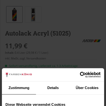
Autolack Acryl (51025)
11,99 €
Inhalt:
0.4 Liter (29,98 € / 1 Liter)
inkl. MwSt.
zzgl. Versandkosten
Sofort versandfertig, Lieferzeit ca. 1-3 Arbeitstage
Liter:
Zustimmung
Details
Über Cookies
Verbrauch berechnen
Wie viele m² wollen Sie bearbeiten?
Diese Webseite verwendet Cookies