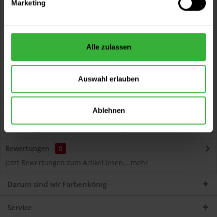
Marketing
Kostenloser Versand ab 60 EUR
Versand innerhalb von 48h*
Persönliche Beratung unter
040 60 77 65 23
Alle zulassen
Auswahl erlauben
Beschreibung
Ablehnen
Autolack Acryl (51025) Hochwertiger Acryl-Lack für
Lackierungen und Lackausbesserungen am Auto...
mehr
Bewertungen
0
Jetzt Bewertungen zum Artikel lesen...
mehr
Darum sind wir Farbenkönig
Service