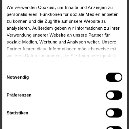
m²
Wir verwenden Cookies, um Inhalte und Anzeigen zu
personalisieren, Funktionen für soziale Medien anbieten
zu können und die Zugriffe auf unsere Website zu
analysieren. Außerdem geben wir Informationen zu Ihrer
Verwendung unserer Website an unsere Partner für
soziale Medien, Werbung und Analysen weiter. Unsere
In den
Warenkorb
Partner führen diese Informationen möglicherweise mit
weiteren Daten zusammen, die Sie ihnen bereitgestellt
Fragen zum Artikel?
Merken
haben oder die sie im Rahmen Ihrer Nutzung der Dienste
gesammelt haben.
Einwilligungsauswahl
Artikel-Nr.:
MT000351025
Notwendig
Sie möchten eine größere Menge kaufen
und wünschen ein Angebot?
Präferenzen
Jetzt anfragen
Statistiken
Vorteile