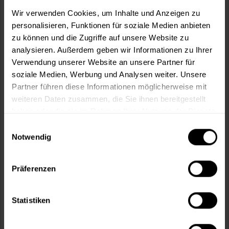
m²
Wir verwenden Cookies, um Inhalte und Anzeigen zu
personalisieren, Funktionen für soziale Medien anbieten
zu können und die Zugriffe auf unsere Website zu
analysieren. Außerdem geben wir Informationen zu Ihrer
Verwendung unserer Website an unsere Partner für
soziale Medien, Werbung und Analysen weiter. Unsere
In den
Warenkorb
Partner führen diese Informationen möglicherweise mit
weiteren Daten zusammen, die Sie ihnen bereitgestellt
Fragen zum Artikel?
Merken
haben oder die sie im Rahmen Ihrer Nutzung der Dienste
gesammelt haben.
Einwilligungsauswahl
Artikel-Nr.:
MT000351027
Notwendig
Sie möchten eine größere Menge kaufen
und wünschen ein Angebot?
Präferenzen
Jetzt anfragen
Statistiken
Vorteile