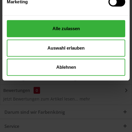
Marketing
Kostenloser Versand ab 60 EUR
Versand innerhalb von 48h*
Persönliche Beratung unter
040 60 77 65 23
Alle zulassen
Auswahl erlauben
Beschreibung
Ablehnen
Autolack Acryl (51027) Hochwertiger Acryl-Lack für
Lackierungen und Lackausbesserungen am Auto...
mehr
Bewertungen
0
Jetzt Bewertungen zum Artikel lesen...
mehr
Darum sind wir Farbenkönig
Service