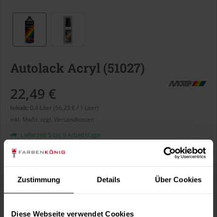
Autolack Acryl (51027)
22,49 €
Inhalt:
0.4 Liter (56,23 € / 1 Liter)
inkl. MwSt.
zzgl. Versandkosten
Lieferzeit 5 bis 9 Arbeitstage
Liter:
Zustimmung
Details
Über Cookies
Verbrauch berechnen
Wie viele m² wollen Sie bearbeiten?
Diese Webseite verwendet Cookies