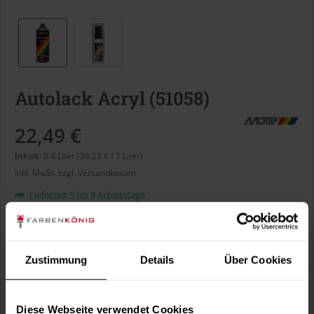
Autolack Acryl (51058)
22,49 €
Inhalt:
0.4 Liter (56,23 € / 1 Liter)
inkl. MwSt.
zzgl. Versandkosten
Lieferzeit 5 bis 9 Arbeitstage
Liter:
Zustimmung
Details
Über Cookies
Verbrauch berechnen
Wie viele m² wollen Sie bearbeiten?
Diese Webseite verwendet Cookies