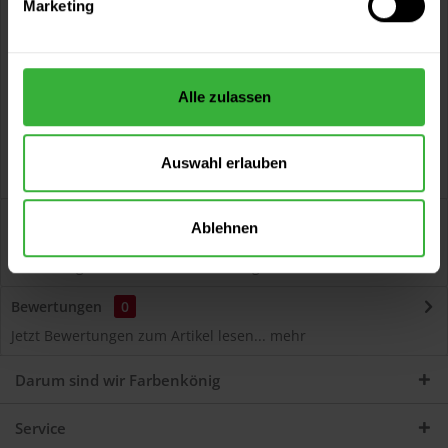
Marketing
Kostenloser Versand ab 60 EUR
Versand innerhalb von 48h*
Persönliche Beratung unter
040 60 77 65 23
Alle zulassen
Auswahl erlauben
Beschreibung
Ablehnen
Autolack Acryl (51058) Hochwertiger Acryl-Lack für
Lackierungen und Lackausbesserungen am Auto...
mehr
Bewertungen
0
Jetzt Bewertungen zum Artikel lesen...
mehr
Darum sind wir Farbenkönig
Service