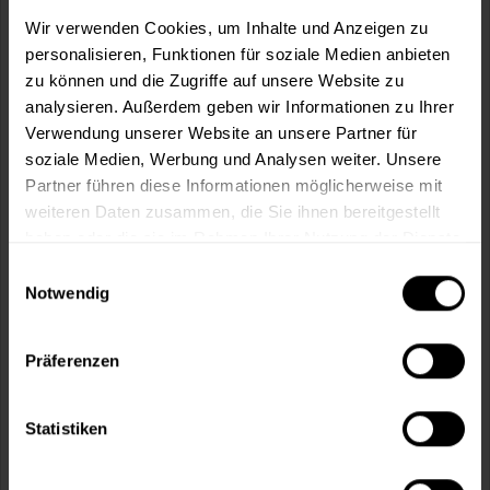
m²
Wir verwenden Cookies, um Inhalte und Anzeigen zu
personalisieren, Funktionen für soziale Medien anbieten
zu können und die Zugriffe auf unsere Website zu
analysieren. Außerdem geben wir Informationen zu Ihrer
Verwendung unserer Website an unsere Partner für
soziale Medien, Werbung und Analysen weiter. Unsere
In den
Warenkorb
Partner führen diese Informationen möglicherweise mit
weiteren Daten zusammen, die Sie ihnen bereitgestellt
Fragen zum Artikel?
Merken
haben oder die sie im Rahmen Ihrer Nutzung der Dienste
gesammelt haben.
Einwilligungsauswahl
Artikel-Nr.:
MT000351058
Notwendig
Sie möchten eine größere Menge kaufen
und wünschen ein Angebot?
Präferenzen
Jetzt anfragen
Statistiken
Vorteile