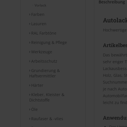
Beschreibung
Vorlack
Farben
Autolack
Lasuren
Hochwertige
RAL Farbtöne
Reinigung & Pflege
Artikelbe
Werkzeuge
Das bewährt
Arbeitsschutz
sehr enger T
Lackausbesse
Grundierung &
Holz, Glas, 
Haftvermittler
Suchnummer 
Härter
je nach Aut
Kleber, Kleister &
Automobilfa
Dichtstoffe
leicht zu fin
Öle
Anwendu
Raufaser & -vlies
Der Unter