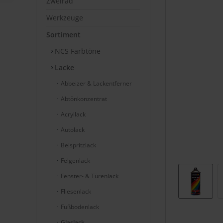
Zweirad
Werkzeuge
Sortiment
NCS Farbtöne
Lacke
Abbeizer & Lackentferner
Abtönkonzentrat
Acryllack
Autolack
Beispritzlack
Felgenlack
Fenster- & Türenlack
Fliesenlack
Fußbodenlack
Glaslack