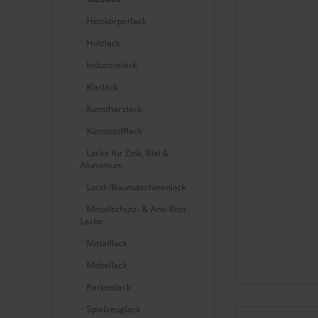
Heizkörperlack
Holzlack
Industrielack
Klarlack
Kunstharzlack
Kunststofflack
Lacke für Zink, Blei &
Aluminium
Land-/Baumaschinenlack
Metallschutz- & Anti-Rost-
Lacke
Metalllack
Möbellack
Parkettlack
Spielzeuglack