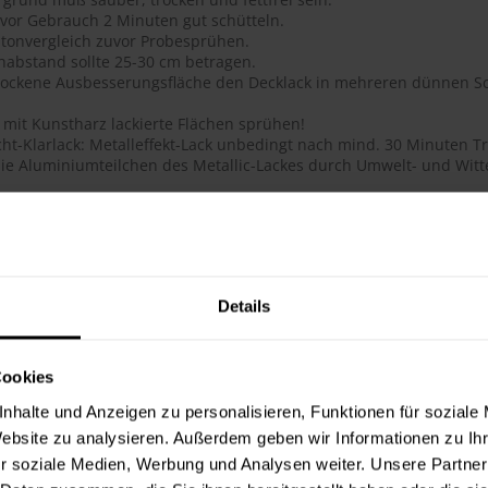
 vor Gebrauch 2 Minuten gut schütteln.
tonvergleich zuvor Probesprühen.
habstand sollte 25-30 cm betragen.
trockene Ausbesserungsfläche den Decklack in mehreren dünnen Sc
 mit Kunstharz lackierte Flächen sprühen!
ht-Klarlack: Metalleffekt-Lack unbedingt nach mind. 30 Minuten Tr
ie Aluminiumteilchen des Metallic-Lackes durch Umwelt- und Witte
ails
ge Acryl-Qualität
btongenauigkeit
 Deckkraft, ausgezeichnete Haftung, schnelltrocknend, dauerhafte
Details
flächenhärte bei gleichzeitig guter Elastizität
lauf, glatte Oberfläche
 für das Lackieren und Reparieren von Objekten im Innen- und Au
Cookies
hig, schmutzunempfindliche Oberfläche
t, lichtecht, UV-beständig (vergilbungsfrei)
nhalte und Anzeigen zu personalisieren, Funktionen für soziale
toß- und schlagfest
Website zu analysieren. Außerdem geben wir Informationen zu I
ie Metallic-Lacke werden durch den Überzug mit 2-Schicht-Klarlac
r soziale Medien, Werbung und Analysen weiter. Unsere Partner