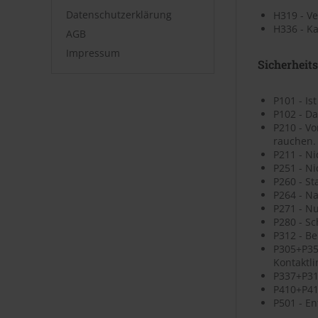
Datenschutzerklärung
H319 - V
H336 - K
AGB
Impressum
Sicherheit
P101 - Is
P102 - Da
P210 - V
rauchen.
P211 - N
P251 - N
P260 - St
P264 - N
P271 - N
P280 - S
P312 - B
P305+P35
Kontaktli
P337+P313
P410+P41
P501 - En