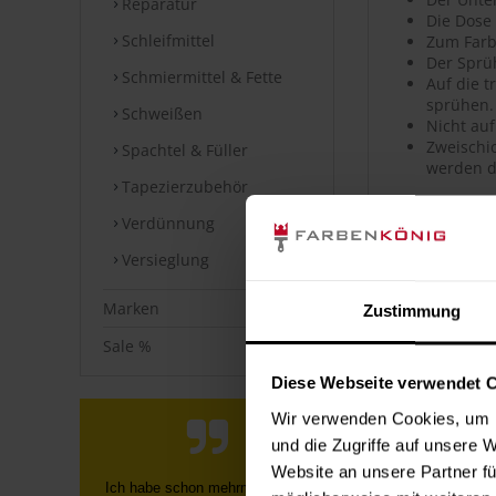
Reparatur
Die Dose
Schleifmittel
Zum Farb
Der Sprü
Schmiermittel & Fette
Auf die 
sprühen.
Schweißen
Nicht auf
Zweischic
Spachtel & Füller
werden d
Tapezierzubehör
Artikeldet
Verdünnung
Versieglung
Hochwerti
Hohe Far
Sehr gute
Marken
Zustimmung
Hohe Ober
Guter Ver
Sale %
Geeignet
Diese Webseite verwendet 
Polierfä
Wetterfes
Wir verwenden Cookies, um I
Kratz-, s
und die Zugriffe auf unsere 
Uni- sow
Website an unsere Partner fü
Schnelle, unkomplizierte