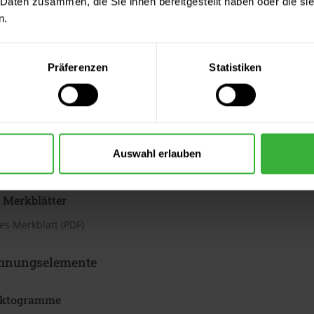
 Daten zusammen, die Sie ihnen bereitgestellt haben oder die s
h
n.
te beträgt laut Hersteller ca. 3,13 bis 4,37 m²/Liter. Der Verbrauc
Bei diesen Verbrauchszahlen handelt es sich um Richtwerte. Weit
Präferenzen
Statistiken
ter & Dokumente
datenblätter
Auswahl erlauben
sdatenblatt (PDF)
 Merkblätter
s Merkblatt (PDF)
hnungselemente
iktogramme