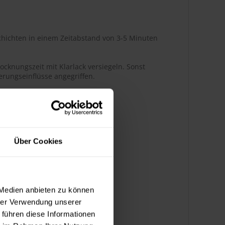
hichten in einem Zeitabstand von 3-5 Minuten
ocknungszeit mit Klarlack versiegeln. Sonst
rungseinflüsse angegriffen.
r Glanz
Über Cookies
ßenbereich
 Medien anbieten zu können
hrer Verwendung unserer
k bedingt benzinbeständig
 führen diese Informationen