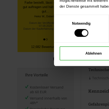
möglicherweise mit weiteren
Verbrauc
Bestellung über die Homepage,
der Dienste gesammelt habe
schnelle Lieferung, gute
Die Reichwei
Sendungsverfolgung ...
Untergrund. 
Einwilligungsauswahl
Datum der Veröffentlichung:
Merkblatt.
07.08.2026
Notwendig
Datum der Kauferfahrung: 27.07.2026
Datenblät
12,682 Bewertungen
Sicherheits
Ablehnen
⤓
Sicherheit
Technische
Ihre Vorteile
⤓
Technische
Kostenloser Versand
Kennzeic
ab 60 EUR
Versand innerhalb von
48h*
Gefahrenp