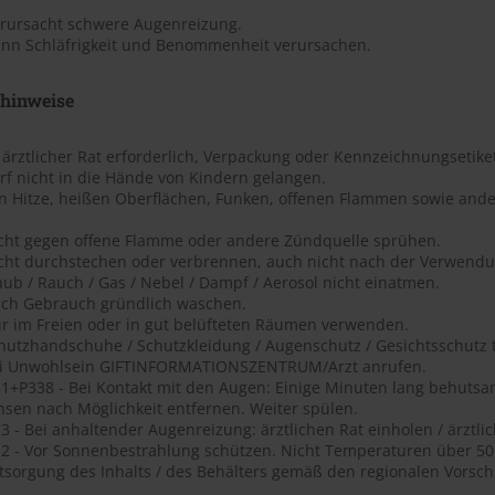
erursacht schwere Augenreizung.
ann Schläfrigkeit und Benommenheit verursachen.
shinweise
t ärztlicher Rat erforderlich, Verpackung oder Kennzeichnungsetiket
rf nicht in die Hände von Kindern gelangen.
on Hitze, heißen Oberflächen, Funken, offenen Flammen sowie ande
icht gegen offene Flamme oder andere Zündquelle sprühen.
icht durchstechen oder verbrennen, auch nicht nach der Verwendu
aub / Rauch / Gas / Nebel / Dampf / Aerosol nicht einatmen.
ach Gebrauch gründlich waschen.
ur im Freien oder in gut belüfteten Räumen verwenden.
chutzhandschuhe / Schutzkleidung / Augenschutz / Gesichtsschutz 
ei Unwohlsein GIFTINFORMATIONSZENTRUM/Arzt anrufen.
1+P338 - Bei Kontakt mit den Augen: Einige Minuten lang behutsa
nsen nach Möglichkeit entfernen. Weiter spülen.
 - Bei anhaltender Augenreizung: ärztlichen Rat einholen / ärztlic
2 - Vor Sonnenbestrahlung schützen. Nicht Temperaturen über 50 ?
tsorgung des Inhalts / des Behälters gemäß den regionalen Vorschr