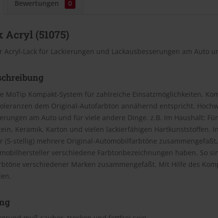
Bewertungen
0
 Acryl (51075)
r Acryl-Lack für Lackierungen und Lackausbesserungen am Auto un
schreibung
e MoTip Kompakt-System für zahlreiche Einsatzmöglichkeiten. Kom
oleranzen dem Original-Autofarbton annähernd entspricht. Hochwe
rungen am Auto und für viele andere Dinge. z.B. Im Haushalt: Für
Stein, Keramik, Karton und vielen lackierfähigen Hartkunststoffen
(5-stellig) mehrere Original-Automobilfarbtöne zusammengefaßt, 
omobilhersteller verschiedene Farbtonbezeichnungen haben. So si
rbtöne verschiedener Marken zusammengefaßt. Mit Hilfe des Kom
den.
ng
grund muß sauber, trocken und fettfrei sein.