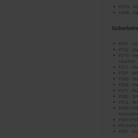
H319 - V
H336 - K
Sicherheit
P101 - Is
P102 - Da
P210 - V
rauchen.
P211 - N
P251 - N
P260 - St
P264 - N
P271 - N
P280 - S
P312 - B
P305+P35
Kontaktli
P337+P313
P410+P41
P501 - En