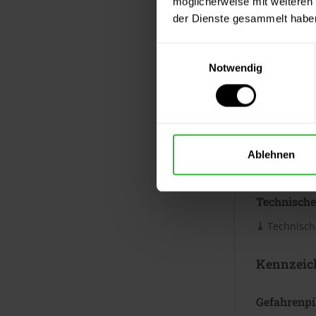
möglicherweise mit weiteren
Verbrauc
der Dienste gesammelt habe
Die Reichwei
Untergrund. 
Einwilligungsauswahl
Merkblatt.
Notwendig
Datenblät
Sicherheits
Ablehnen
⤓
Sicherheit
Technische
⤓
Technische
Kennzeic
Gefahrenp