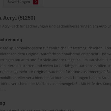
Bewertungen
0
 Acryl (51250)
r Acryl-Lack für Lackierungen und Lackausbesserungen am Auto un
schreibung
e MoTip Kompakt-System für zahlreiche Einsatzmöglichkeiten. Kom
oleranzen dem Original-Autofarbton annähernd entspricht. Hochwe
rungen am Auto und für viele andere Dinge. z.B. Im Haushalt: Für
Stein, Keramik, Karton und vielen lackierfähigen Hartkunststoffen
(5-stellig) mehrere Original-Automobilfarbtöne zusammengefaßt, 
omobilhersteller verschiedene Farbtonbezeichnungen haben. So si
rbtöne verschiedener Marken zusammengefaßt. Mit Hilfe des Kom
den.
ng
grund muß sauber, trocken und fettfrei sein.