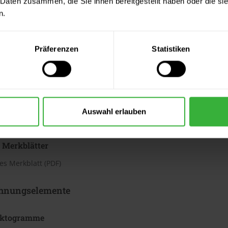
 Daten zusammen, die Sie ihnen bereitgestellt haben oder die s
h
n.
te beträgt laut Hersteller ca. 3,13 bis 4,37 m²/Liter. Der Verbrauc
Bei diesen Verbrauchszahlen handelt es sich um Richtwerte. Weit
Präferenzen
Statistiken
ter & Dokumente
datenblätter
Auswahl erlauben
sdatenblatt (PDF)
 Merkblätter
s Merkblatt (PDF)
hnungselemente
iktogramme