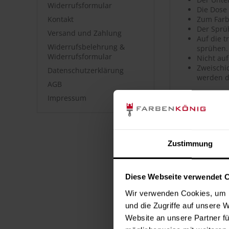
Widerrufsformular
Die Dose
Kontakt
Zum Farb
Der Sprü
Versand und Zahlung
Auf die 
Widerrufsbelehrung &
sprühen.
Widerrufsformular
Nicht auf
Zweischic
Datenschutzerklärung
werden d
AGB
Impressum
Artikeldet
Hochwerti
Hohe Far
Sehr gute
Zustimmung
Hohe Ober
Guter Ver
Geeignet
Diese Webseite verwendet 
Polierfä
Wetterfes
Wir verwenden Cookies, um I
Kratz-, s
und die Zugriffe auf unsere 
Uni- sow
Website an unsere Partner fü