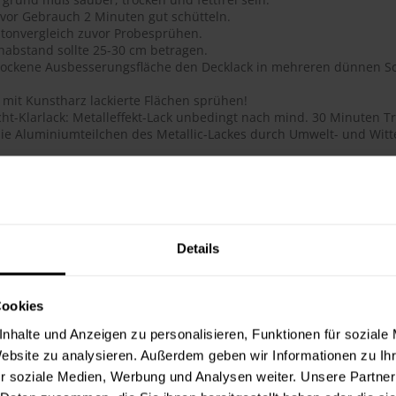
 vor Gebrauch 2 Minuten gut schütteln.
tonvergleich zuvor Probesprühen.
habstand sollte 25-30 cm betragen.
trockene Ausbesserungsfläche den Decklack in mehreren dünnen Sc
 mit Kunstharz lackierte Flächen sprühen!
ht-Klarlack: Metalleffekt-Lack unbedingt nach mind. 30 Minuten Tr
ie Aluminiumteilchen des Metallic-Lackes durch Umwelt- und Witte
ails
ge Acryl-Qualität
btongenauigkeit
 Deckkraft, ausgezeichnete Haftung, schnelltrocknend, dauerhafte
Details
flächenhärte bei gleichzeitig guter Elastizität
lauf, glatte Oberfläche
 für das Lackieren und Reparieren von Objekten im Innen- und Au
Cookies
hig, schmutzunempfindliche Oberfläche
t, lichtecht, UV-beständig (vergilbungsfrei)
nhalte und Anzeigen zu personalisieren, Funktionen für soziale
toß- und schlagfest
Website zu analysieren. Außerdem geben wir Informationen zu I
ie Metallic-Lacke werden durch den Überzug mit 2-Schicht-Klarlac
r soziale Medien, Werbung und Analysen weiter. Unsere Partner