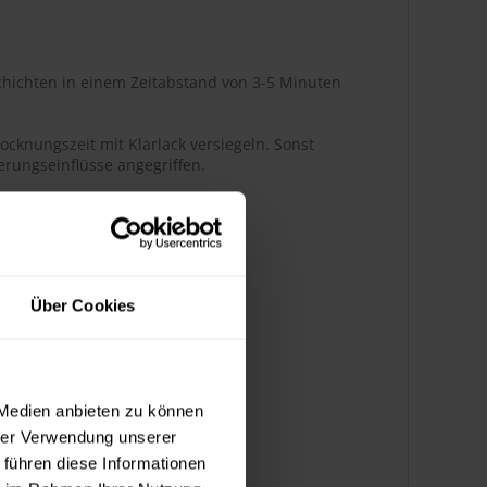
hichten in einem Zeitabstand von 3-5 Minuten
ocknungszeit mit Klarlack versiegeln. Sonst
rungseinflüsse angegriffen.
r Glanz
Über Cookies
ßenbereich
 Medien anbieten zu können
hrer Verwendung unserer
k bedingt benzinbeständig
 führen diese Informationen