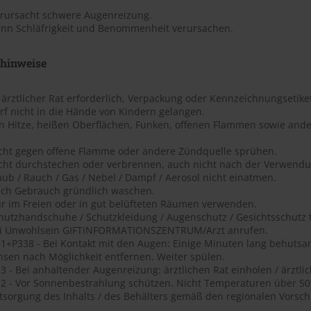
erursacht schwere Augenreizung.
ann Schläfrigkeit und Benommenheit verursachen.
shinweise
t ärztlicher Rat erforderlich, Verpackung oder Kennzeichnungsetiket
rf nicht in die Hände von Kindern gelangen.
on Hitze, heißen Oberflächen, Funken, offenen Flammen sowie ande
icht gegen offene Flamme oder andere Zündquelle sprühen.
icht durchstechen oder verbrennen, auch nicht nach der Verwendu
aub / Rauch / Gas / Nebel / Dampf / Aerosol nicht einatmen.
ach Gebrauch gründlich waschen.
ur im Freien oder in gut belüfteten Räumen verwenden.
chutzhandschuhe / Schutzkleidung / Augenschutz / Gesichtsschutz 
ei Unwohlsein GIFTINFORMATIONSZENTRUM/Arzt anrufen.
1+P338 - Bei Kontakt mit den Augen: Einige Minuten lang behutsa
nsen nach Möglichkeit entfernen. Weiter spülen.
 - Bei anhaltender Augenreizung: ärztlichen Rat einholen / ärztlic
2 - Vor Sonnenbestrahlung schützen. Nicht Temperaturen über 50 ?
tsorgung des Inhalts / des Behälters gemäß den regionalen Vorschr