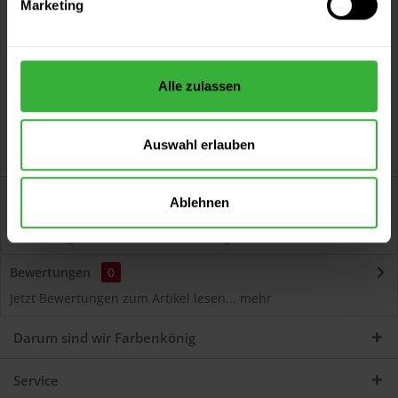
Marketing
Kostenloser Versand ab 60 EUR
Versand innerhalb von 48h*
Persönliche Beratung unter
040 60 77 65 23
Alle zulassen
Auswahl erlauben
Beschreibung
Ablehnen
Autolack Acryl (51481) Hochwertiger Acryl-Lack für
Lackierungen und Lackausbesserungen am Auto...
mehr
Bewertungen
0
Jetzt Bewertungen zum Artikel lesen...
mehr
Darum sind wir Farbenkönig
Service