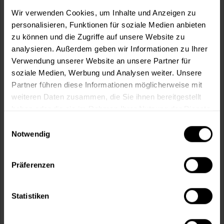
m²
Wir verwenden Cookies, um Inhalte und Anzeigen zu
personalisieren, Funktionen für soziale Medien anbieten
zu können und die Zugriffe auf unsere Website zu
analysieren. Außerdem geben wir Informationen zu Ihrer
Verwendung unserer Website an unsere Partner für
soziale Medien, Werbung und Analysen weiter. Unsere
In den
Warenkorb
Partner führen diese Informationen möglicherweise mit
weiteren Daten zusammen, die Sie ihnen bereitgestellt
Fragen zum Artikel?
Merken
haben oder die sie im Rahmen Ihrer Nutzung der Dienste
gesammelt haben.
Einwilligungsauswahl
Artikel-Nr.:
MT000351481
Notwendig
Sie möchten eine größere Menge kaufen
und wünschen ein Angebot?
Präferenzen
Jetzt anfragen
Statistiken
Vorteile