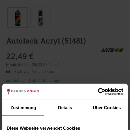
Autolack Acryl (51481)
22,49 €
Inhalt:
0.4 Liter (56,23 € / 1 Liter)
inkl. MwSt.
zzgl. Versandkosten
Lieferzeit 5 bis 9 Arbeitstage
Liter:
Zustimmung
Details
Über Cookies
Verbrauch berechnen
Wie viele m² wollen Sie bearbeiten?
Diese Webseite verwendet Cookies