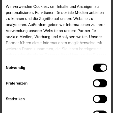
m²
Wir verwenden Cookies, um Inhalte und Anzeigen zu
personalisieren, Funktionen für soziale Medien anbieten
zu können und die Zugriffe auf unsere Website zu
analysieren. Außerdem geben wir Informationen zu Ihrer
Verwendung unserer Website an unsere Partner für
soziale Medien, Werbung und Analysen weiter. Unsere
In den
Warenkorb
Partner führen diese Informationen möglicherweise mit
weiteren Daten zusammen, die Sie ihnen bereitgestellt
Fragen zum Artikel?
Merken
haben oder die sie im Rahmen Ihrer Nutzung der Dienste
gesammelt haben.
Einwilligungsauswahl
Artikel-Nr.:
MT000351493
Notwendig
Sie möchten eine größere Menge kaufen
und wünschen ein Angebot?
Präferenzen
Jetzt anfragen
Statistiken
Vorteile