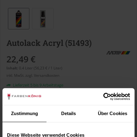
Autolack Acryl (51493)
22,49 €
Inhalt:
0.4 Liter (56,23 € / 1 Liter)
inkl. MwSt.
zzgl. Versandkosten
Lieferzeit 5 bis 9 Arbeitstage
Liter:
Zustimmung
Details
Über Cookies
Verbrauch berechnen
Wie viele m² wollen Sie bearbeiten?
Diese Webseite verwendet Cookies