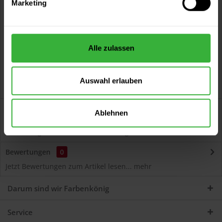
Marketing
Kostenloser Versand ab 60 EUR
Versand innerhalb von 48h*
Persönliche Beratung unter
040 60 77 65 23
Alle zulassen
Auswahl erlauben
Beschreibung
Ablehnen
Autolack Acryl (51493) Hochwertiger Acryl-Lack für
Lackierungen und Lackausbesserungen am Auto...
mehr
Bewertungen
0
Jetzt Bewertungen zum Artikel lesen...
mehr
Darum sind wir Farbenkönig
Service