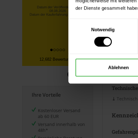
möglicherweise mit weiteren
Verbrauc
gesamte bestellte Ware vorrätig
der Dienste gesammelt habe
war! Unverzügliche
Die Reichwei
Rückerstattu...
Untergrund. 
Lothar S., Kürten
Einwilligungsauswahl
Merkblatt.
Notwendig
Datum der Veröffentlichung:
08.08.2026
Datum der Kauferfahrung: 30.07.2026
Datenblät
12,682 Bewertungen
Sicherheits
Ablehnen
⤓
Sicherheit
Technische
Ihre Vorteile
⤓
Technische
Kostenloser Versand
Kennzeic
ab 60 EUR
Versand innerhalb von
48h*
Gefahrenp