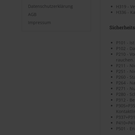
Datenschutzerklärung
H319 - V
H336 - K
AGB
Impressum
Sicherheit
P101 - Is
P102 - Da
P210 - V
rauchen.
P211 - N
P251 - N
P260 - St
P264 - N
P271 - N
P280 - S
P312 - B
P305+P35
Kontaktli
P337+P313
P410+P41
P501 - En