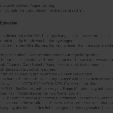
erursacht schwere Augenreizung.
ann Schläfrigkeit und Benommenheit verursachen.
shinweise
t ärztlicher Rat erforderlich, Verpackung oder Kennzeichnungsetiket
rf nicht in die Hände von Kindern gelangen.
on Hitze, heißen Oberflächen, Funken, offenen Flammen sowie ande
icht gegen offene Flamme oder andere Zündquelle sprühen.
icht durchstechen oder verbrennen, auch nicht nach der Verwendu
aub / Rauch / Gas / Nebel / Dampf / Aerosol nicht einatmen.
ach Gebrauch gründlich waschen.
ur im Freien oder in gut belüfteten Räumen verwenden.
chutzhandschuhe / Schutzkleidung / Augenschutz / Gesichtsschutz 
ei Unwohlsein GIFTINFORMATIONSZENTRUM/Arzt anrufen.
1+P338 - Bei Kontakt mit den Augen: Einige Minuten lang behutsa
nsen nach Möglichkeit entfernen. Weiter spülen.
 - Bei anhaltender Augenreizung: ärztlichen Rat einholen / ärztlic
2 - Vor Sonnenbestrahlung schützen. Nicht Temperaturen über 50 ?
tsorgung des Inhalts / des Behälters gemäß den regionalen Vorschr