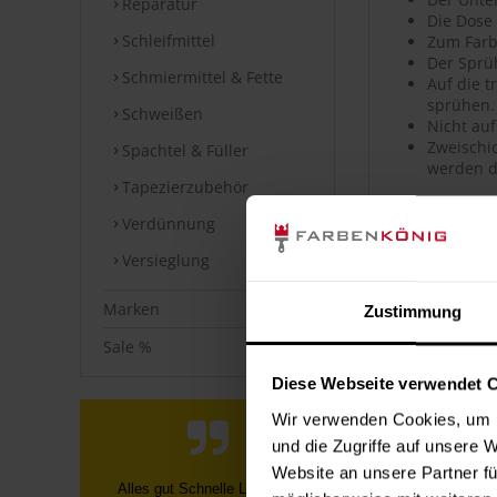
Reparatur
Die Dose
Schleifmittel
Zum Farb
Der Sprü
Schmiermittel & Fette
Auf die 
sprühen.
Schweißen
Nicht auf
Zweischic
Spachtel & Füller
werden d
Tapezierzubehör
Artikeldet
Verdünnung
Versieglung
Hochwerti
Hohe Far
Sehr gute
Marken
Zustimmung
Hohe Ober
Guter Ver
Sale %
Geeignet
Diese Webseite verwendet 
Polierfä
Wetterfes
Wir verwenden Cookies, um I
Kratz-, s
und die Zugriffe auf unsere 
Uni- sow
Website an unsere Partner fü
Telefonische Info, dass nicht die