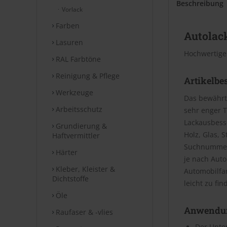
Beschreibung
Vorlack
Farben
Autolack
Lasuren
Hochwertige
RAL Farbtöne
Reinigung & Pflege
Artikelbe
Werkzeuge
Das bewährt
Arbeitsschutz
sehr enger T
Lackausbesse
Grundierung &
Holz, Glas, 
Haftvermittler
Suchnummer 
Härter
je nach Aut
Kleber, Kleister &
Automobilfa
Dichtstoffe
leicht zu fin
Öle
Anwendu
Raufaser & -vlies
Der Unter