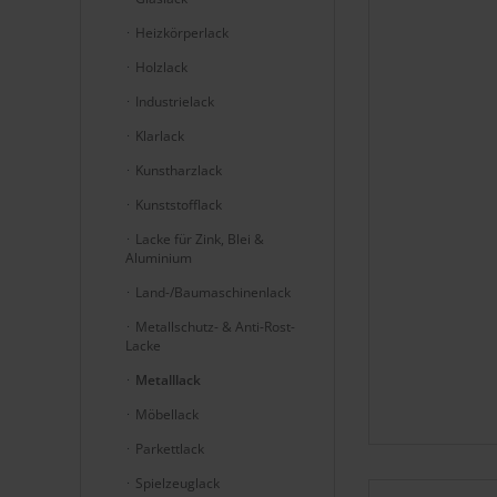
Heizkörperlack
Holzlack
Industrielack
Klarlack
Kunstharzlack
Kunststofflack
Lacke für Zink, Blei &
Aluminium
Land-/Baumaschinenlack
Metallschutz- & Anti-Rost-
Lacke
Metalllack
Möbellack
Parkettlack
Spielzeuglack