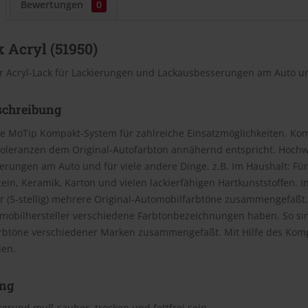
Bewertungen
0
 Acryl (51950)
r Acryl-Lack für Lackierungen und Lackausbesserungen am Auto un
schreibung
e MoTip Kompakt-System für zahlreiche Einsatzmöglichkeiten. Kom
oleranzen dem Original-Autofarbton annähernd entspricht. Hochwe
rungen am Auto und für viele andere Dinge. z.B. Im Haushalt: Für
Stein, Keramik, Karton und vielen lackierfähigen Hartkunststoffen
(5-stellig) mehrere Original-Automobilfarbtöne zusammengefaßt, 
omobilhersteller verschiedene Farbtonbezeichnungen haben. So si
rbtöne verschiedener Marken zusammengefaßt. Mit Hilfe des Kom
den.
ng
grund muß sauber, trocken und fettfrei sein.