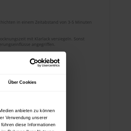
hichten in einem Zeitabstand von 3-5 Minuten
ocknungszeit mit Klarlack versiegeln. Sonst
rungseinflüsse angegriffen.
r Glanz
Über Cookies
ßenbereich
 Medien anbieten zu können
hrer Verwendung unserer
k bedingt benzinbeständig
 führen diese Informationen