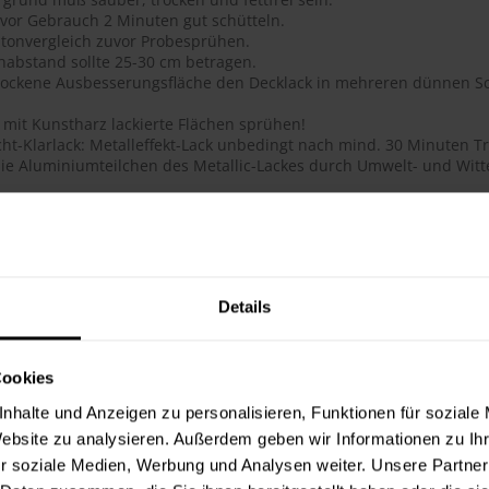
 vor Gebrauch 2 Minuten gut schütteln.
tonvergleich zuvor Probesprühen.
habstand sollte 25-30 cm betragen.
trockene Ausbesserungsfläche den Decklack in mehreren dünnen Sc
 mit Kunstharz lackierte Flächen sprühen!
ht-Klarlack: Metalleffekt-Lack unbedingt nach mind. 30 Minuten Tr
ie Aluminiumteilchen des Metallic-Lackes durch Umwelt- und Witte
ails
ge Acryl-Qualität
btongenauigkeit
 Deckkraft, ausgezeichnete Haftung, schnelltrocknend, dauerhafte
Details
flächenhärte bei gleichzeitig guter Elastizität
lauf, glatte Oberfläche
 für das Lackieren und Reparieren von Objekten im Innen- und Au
Cookies
hig, schmutzunempfindliche Oberfläche
t, lichtecht, UV-beständig (vergilbungsfrei)
nhalte und Anzeigen zu personalisieren, Funktionen für soziale
toß- und schlagfest
Website zu analysieren. Außerdem geben wir Informationen zu I
ie Metallic-Lacke werden durch den Überzug mit 2-Schicht-Klarlac
r soziale Medien, Werbung und Analysen weiter. Unsere Partner