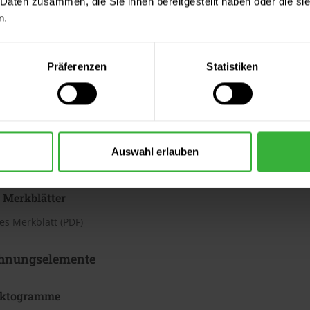
 Daten zusammen, die Sie ihnen bereitgestellt haben oder die s
h
n.
te beträgt laut Hersteller ca. 3,13 bis 4,37 m²/Liter. Der Verbrauc
Bei diesen Verbrauchszahlen handelt es sich um Richtwerte. Weit
Präferenzen
Statistiken
ter & Dokumente
datenblätter
Auswahl erlauben
sdatenblatt (PDF)
 Merkblätter
s Merkblatt (PDF)
hnungselemente
iktogramme