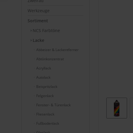
Zweirad
Werkzeuge
Sortiment
NCS Farbtöne
Lacke
Abbeizer & Lackentferner
Abtönkonzentrat
Acryllack
Autolack
Beispritzlack
Felgenlack
Fenster- & Türenlack
Fliesenlack
Fußbodenlack
Glaslack