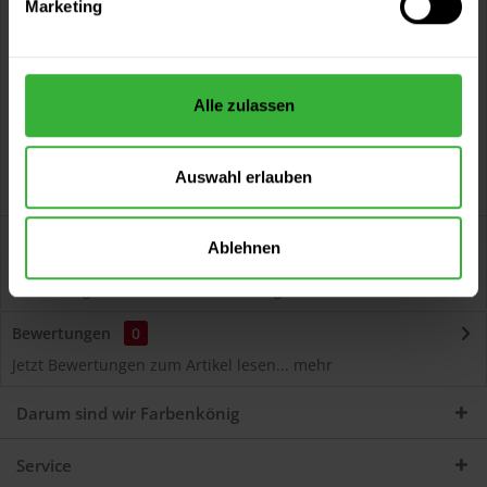
Marketing
Kostenloser Versand ab 60 EUR
Versand innerhalb von 48h*
Persönliche Beratung unter
040 60 77 65 23
Alle zulassen
Auswahl erlauben
Beschreibung
Ablehnen
Autolack Acryl (52650) Hochwertiger Acryl-Lack für
Lackierungen und Lackausbesserungen am Auto...
mehr
Bewertungen
0
Jetzt Bewertungen zum Artikel lesen...
mehr
Darum sind wir Farbenkönig
Service