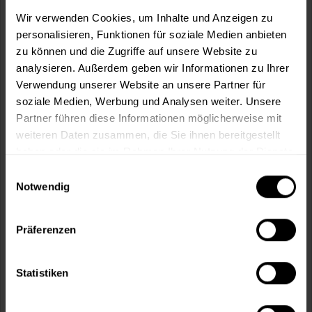
m²
Wir verwenden Cookies, um Inhalte und Anzeigen zu
personalisieren, Funktionen für soziale Medien anbieten
zu können und die Zugriffe auf unsere Website zu
analysieren. Außerdem geben wir Informationen zu Ihrer
Verwendung unserer Website an unsere Partner für
soziale Medien, Werbung und Analysen weiter. Unsere
In den
Warenkorb
Partner führen diese Informationen möglicherweise mit
weiteren Daten zusammen, die Sie ihnen bereitgestellt
Fragen zum Artikel?
Merken
haben oder die sie im Rahmen Ihrer Nutzung der Dienste
gesammelt haben.
Einwilligungsauswahl
Artikel-Nr.:
MT000352650
Notwendig
Sie möchten eine größere Menge kaufen
und wünschen ein Angebot?
Präferenzen
Jetzt anfragen
Statistiken
Vorteile