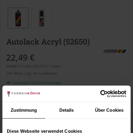
Autolack Acryl (52650)
22,49 €
Inhalt:
0.4 Liter (56,23 € / 1 Liter)
inkl. MwSt.
zzgl. Versandkosten
Lieferzeit 5 bis 9 Arbeitstage
Liter:
Zustimmung
Details
Über Cookies
Verbrauch berechnen
Wie viele m² wollen Sie bearbeiten?
Diese Webseite verwendet Cookies