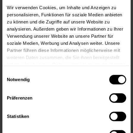
m²
Wir verwenden Cookies, um Inhalte und Anzeigen zu
personalisieren, Funktionen für soziale Medien anbieten
zu können und die Zugriffe auf unsere Website zu
analysieren. Außerdem geben wir Informationen zu Ihrer
Verwendung unserer Website an unsere Partner für
soziale Medien, Werbung und Analysen weiter. Unsere
In den
Warenkorb
Partner führen diese Informationen möglicherweise mit
weiteren Daten zusammen, die Sie ihnen bereitgestellt
Fragen zum Artikel?
Merken
haben oder die sie im Rahmen Ihrer Nutzung der Dienste
gesammelt haben.
Einwilligungsauswahl
Artikel-Nr.:
MT000353600
Notwendig
Sie möchten eine größere Menge kaufen
und wünschen ein Angebot?
Präferenzen
Jetzt anfragen
Statistiken
Vorteile