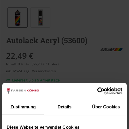
Autolack Acryl (53600)
22,49 €
Inhalt:
0.4 Liter (56,23 € / 1 Liter)
inkl. MwSt.
zzgl. Versandkosten
Lieferzeit 5 bis 9 Arbeitstage
Liter:
Zustimmung
Details
Über Cookies
Verbrauch berechnen
Wie viele m² wollen Sie bearbeiten?
Diese Webseite verwendet Cookies