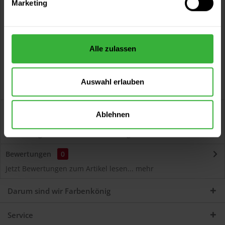
Marketing
Kostenloser Versand ab 60 EUR
Versand innerhalb von 48h*
Persönliche Beratung unter
040 60 77 65 23
Alle zulassen
Auswahl erlauben
Beschreibung
Ablehnen
Autolack Acryl (53600) Hochwertiger Acryl-Lack für
Lackierungen und Lackausbesserungen am Auto...
mehr
Bewertungen
0
Jetzt Bewertungen zum Artikel lesen...
mehr
Darum sind wir Farbenkönig
Service