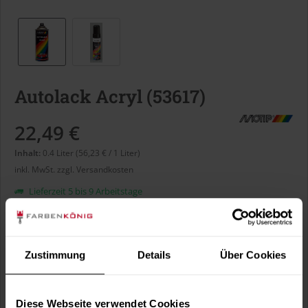
Autolack Acryl (53617)
22,49 €
Inhalt:
0.4 Liter (56,23 € / 1 Liter)
inkl. MwSt.
zzgl. Versandkosten
Lieferzeit 5 bis 9 Arbeitstage
Liter:
Zustimmung
Details
Über Cookies
Verbrauch berechnen
Wie viele m² wollen Sie bearbeiten?
Diese Webseite verwendet Cookies