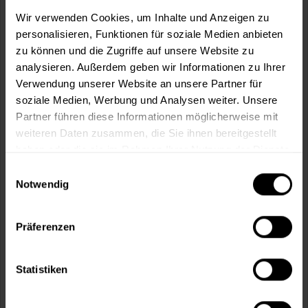
m²
Wir verwenden Cookies, um Inhalte und Anzeigen zu
personalisieren, Funktionen für soziale Medien anbieten
zu können und die Zugriffe auf unsere Website zu
analysieren. Außerdem geben wir Informationen zu Ihrer
Verwendung unserer Website an unsere Partner für
soziale Medien, Werbung und Analysen weiter. Unsere
In den
Warenkorb
Partner führen diese Informationen möglicherweise mit
weiteren Daten zusammen, die Sie ihnen bereitgestellt
Fragen zum Artikel?
Merken
haben oder die sie im Rahmen Ihrer Nutzung der Dienste
gesammelt haben.
Einwilligungsauswahl
Artikel-Nr.:
MT000353617
Notwendig
Sie möchten eine größere Menge kaufen
und wünschen ein Angebot?
Präferenzen
Jetzt anfragen
Statistiken
Vorteile