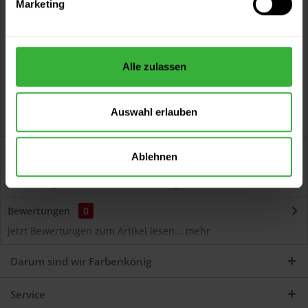
Marketing
Kostenloser Versand ab 60 EUR
Versand innerhalb von 48h*
Persönliche Beratung unter
040 60 77 65 23
Alle zulassen
Auswahl erlauben
Beschreibung
Ablehnen
Autolack Acryl (53617) Hochwertiger Acryl-Lack für
Lackierungen und Lackausbesserungen am Auto...
mehr
Bewertungen
0
Jetzt Bewertungen zum Artikel lesen...
mehr
Darum sind wir Farbenkönig
Service