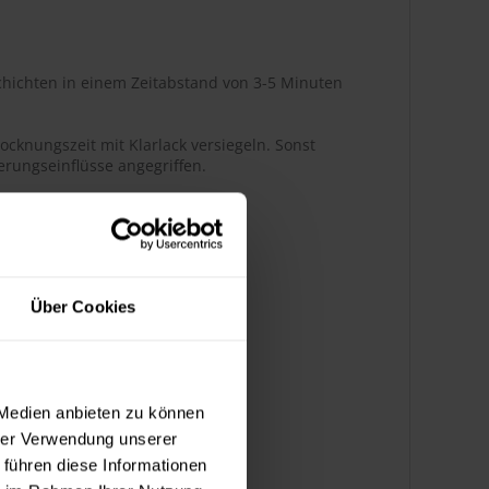
hichten in einem Zeitabstand von 3-5 Minuten
ocknungszeit mit Klarlack versiegeln. Sonst
rungseinflüsse angegriffen.
r Glanz
Über Cookies
ßenbereich
 Medien anbieten zu können
hrer Verwendung unserer
k bedingt benzinbeständig
 führen diese Informationen