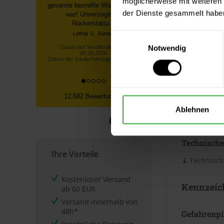
möglicherweise mit weiteren
Verbrauc
die Qualität der Farbe sagen, da
der Dienste gesammelt habe
ich noch nicht soweit bin zum
Die Reichwei
S...
Untergrund. 
Einwilligungsauswahl
Datum der Veröffentlichung:
Merkblatt.
08.08.2026
Notwendig
Datum der Kauferfahrung: 28.07.2026
Datenblät
12,682 Bewertungen
Sicherheits
Ablehnen
⤓
Sicherheit
Technische
Ihre Vorteile
⤓
Technische
Kostenloser Versand
Kennzeic
ab 60 EUR
Versand innerhalb von
48h*
Gefahrenp