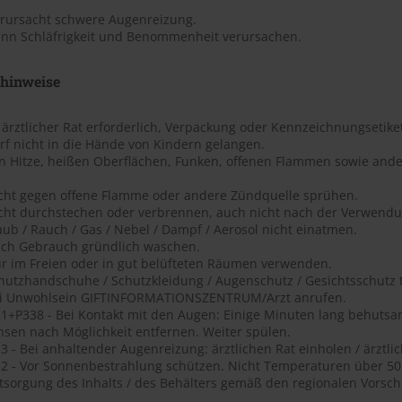
erursacht schwere Augenreizung.
ann Schläfrigkeit und Benommenheit verursachen.
shinweise
t ärztlicher Rat erforderlich, Verpackung oder Kennzeichnungsetiket
rf nicht in die Hände von Kindern gelangen.
on Hitze, heißen Oberflächen, Funken, offenen Flammen sowie ande
icht gegen offene Flamme oder andere Zündquelle sprühen.
icht durchstechen oder verbrennen, auch nicht nach der Verwendu
aub / Rauch / Gas / Nebel / Dampf / Aerosol nicht einatmen.
ach Gebrauch gründlich waschen.
ur im Freien oder in gut belüfteten Räumen verwenden.
chutzhandschuhe / Schutzkleidung / Augenschutz / Gesichtsschutz 
ei Unwohlsein GIFTINFORMATIONSZENTRUM/Arzt anrufen.
1+P338 - Bei Kontakt mit den Augen: Einige Minuten lang behutsa
nsen nach Möglichkeit entfernen. Weiter spülen.
 - Bei anhaltender Augenreizung: ärztlichen Rat einholen / ärztlic
2 - Vor Sonnenbestrahlung schützen. Nicht Temperaturen über 50 ?
tsorgung des Inhalts / des Behälters gemäß den regionalen Vorschr