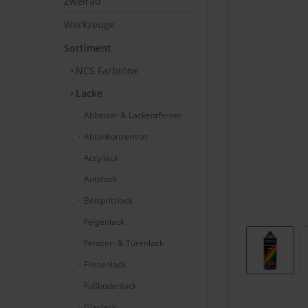
Zweirad
Werkzeuge
Sortiment
NCS Farbtöne
Lacke
Abbeizer & Lackentferner
Abtönkonzentrat
Acryllack
Autolack
Beispritzlack
Felgenlack
Fenster- & Türenlack
Fliesenlack
Fußbodenlack
Glaslack