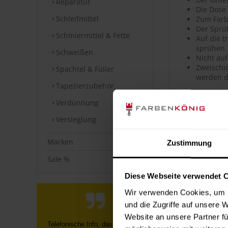
Reparatur
Die Dose
Schleifmittel
Zum Farb
Der Sprü
Schmiermittel & Fette
Auf die 
sprühen.
Schweißen
Nicht auf
Zweischic
Spachtel & Füller
werden d
Tapezierzubehör
Artikeldet
Verdünnung
Versieglung
Hochwerti
Hohe Far
Sehr gute
Marken
Zustimmung
Hohe Ober
Guter Ver
Sale %
Geeignet
Diese Webseite verwendet 
Polierfä
Wetterfes
Wir verwenden Cookies, um I
Kratz-, s
und die Zugriffe auf unsere 
Uni- sow
Website an unsere Partner fü
Ich kann leider noch nichts, über