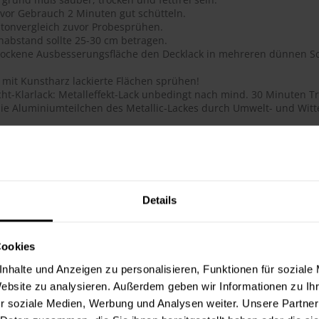
 vor Gebrauch 2 Minuten gut schütteln.
tonvergleich zuvor Probesprühen.
habstand sollte 25-30 cm betragen.
trockene Ausbesserungsfläche den Decklack in mehreren dünnen Sc
 mit Kunstharz lackierte Flächen sprühen!
ht-Klarlack: Metalleffekt-Lack unbedingt nach mind. 30 Minuten Tr
ie Aluminiumteilchen des Metallic-Lackes durch Umwelt- und Witte
ails
ge Acryl-Qualität
btongenauigkeit
 Deckkraft, ausgezeichnete Haftung, schnelltrocknend, dauerhafte
Details
flächenhärte bei gleichzeitig guter Elastizität
lauf, glatte Oberfläche
 für das Lackieren und Reparieren von Objekten im Innen- und Au
Cookies
hig, schmutzunempfindliche Oberfläche
t, lichtecht, UV-beständig (vergilbungsfrei)
nhalte und Anzeigen zu personalisieren, Funktionen für soziale
toß- und schlagfest
Website zu analysieren. Außerdem geben wir Informationen zu I
ie Metallic-Lacke werden durch den Überzug mit 2-Schicht-Klarlac
r soziale Medien, Werbung und Analysen weiter. Unsere Partner