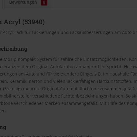
Bewertungen
0
 Acryl (53940)
r Acryl-Lack für Lackierungen und Lackausbesserungen am Auto un
schreibung
e MoTip Kompakt-System für zahlreiche Einsatzmöglichkeiten. Kom
oleranzen dem Original-Autofarbton annähernd entspricht. Hochwe
rungen am Auto und für viele andere Dinge. z.B. Im Haushalt: Für
Stein, Keramik, Karton und vielen lackierfähigen Hartkunststoffen
(5-stellig) mehrere Original-Automobilfarbtöne zusammengefaßt, 
omobilhersteller verschiedene Farbtonbezeichnungen haben. So si
rbtöne verschiedener Marken zusammengefaßt. Mit Hilfe des Kom
den.
ng
grund muß sauber, trocken und fettfrei sein.