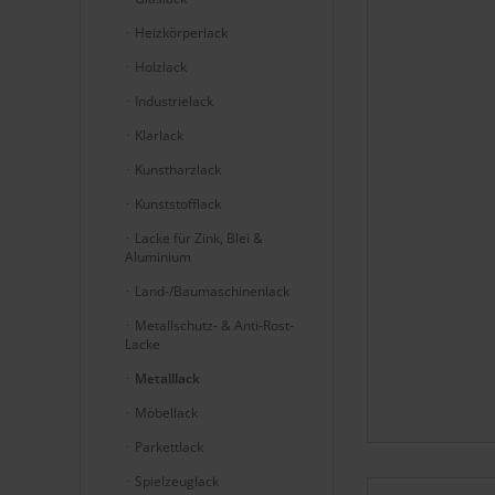
Heizkörperlack
Holzlack
Industrielack
Klarlack
Kunstharzlack
Kunststofflack
Lacke für Zink, Blei &
Aluminium
Land-/Baumaschinenlack
Metallschutz- & Anti-Rost-
Lacke
Metalllack
Möbellack
Parkettlack
Spielzeuglack