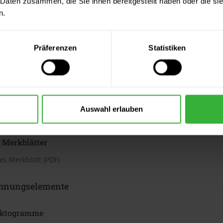
 Daten zusammen, die Sie ihnen bereitgestellt haben oder die s
h
n.
te beträgt laut Hersteller ca. 3,13 bis 4,37 m²/Liter. Der Verbrauc
Bei diesen Verbrauchszahlen handelt es sich um Richtwerte. Weit
Präferenzen
Statistiken
ter & Dokumente
datenblätter
Auswahl erlauben
sdatenblatt (PDF)
 Merkblätter
s Merkblatt (PDF)
hnungselemente
iktogramme