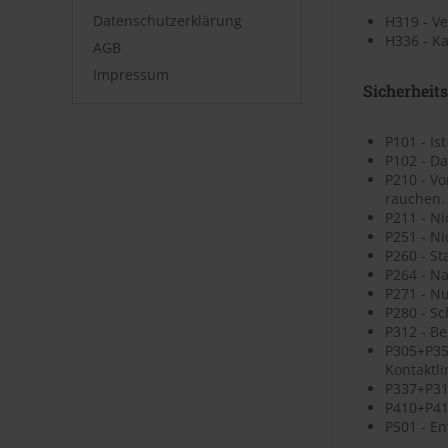
Datenschutzerklärung
H319 - V
H336 - K
AGB
Impressum
Sicherheit
P101 - Is
P102 - Da
P210 - V
rauchen.
P211 - N
P251 - N
P260 - St
P264 - N
P271 - N
P280 - S
P312 - B
P305+P35
Kontaktli
P337+P313
P410+P41
P501 - En