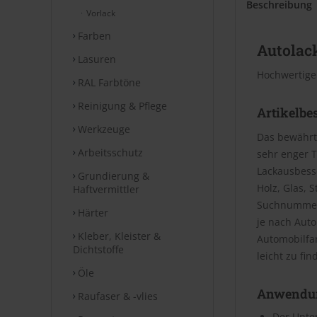
Beschreibung
Vorlack
Farben
Autolack
Lasuren
Hochwertige
RAL Farbtöne
Reinigung & Pflege
Artikelbe
Werkzeuge
Das bewährt
Arbeitsschutz
sehr enger T
Lackausbesse
Grundierung &
Holz, Glas, 
Haftvermittler
Suchnummer 
Härter
je nach Aut
Kleber, Kleister &
Automobilfa
Dichtstoffe
leicht zu fin
Öle
Anwendu
Raufaser & -vlies
Der Unter