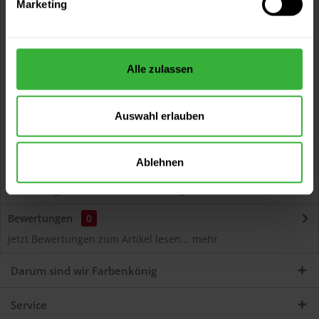
Marketing
Kostenloser Versand ab 60 EUR
Versand innerhalb von 48h*
Persönliche Beratung unter
040 60 77 65 23
Alle zulassen
Auswahl erlauben
Beschreibung
Ablehnen
Autolack Acryl (54585) Hochwertiger Acryl-Lack für
Lackierungen und Lackausbesserungen am Auto...
mehr
Bewertungen
0
Jetzt Bewertungen zum Artikel lesen...
mehr
Darum sind wir Farbenkönig
Service