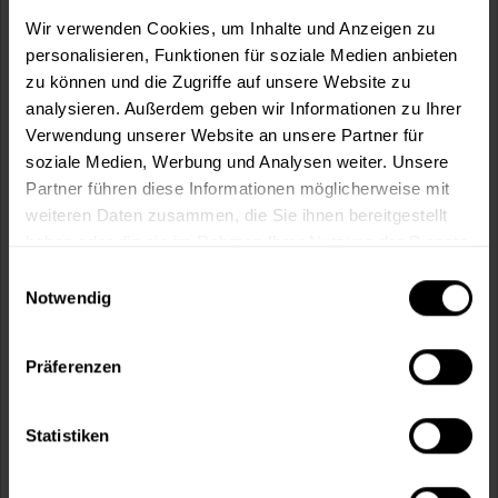
m²
Wir verwenden Cookies, um Inhalte und Anzeigen zu
personalisieren, Funktionen für soziale Medien anbieten
zu können und die Zugriffe auf unsere Website zu
analysieren. Außerdem geben wir Informationen zu Ihrer
Verwendung unserer Website an unsere Partner für
soziale Medien, Werbung und Analysen weiter. Unsere
In den
Warenkorb
Partner führen diese Informationen möglicherweise mit
weiteren Daten zusammen, die Sie ihnen bereitgestellt
Fragen zum Artikel?
Merken
haben oder die sie im Rahmen Ihrer Nutzung der Dienste
gesammelt haben.
Einwilligungsauswahl
Artikel-Nr.:
MT000354585
Notwendig
Sie möchten eine größere Menge kaufen
und wünschen ein Angebot?
Präferenzen
Jetzt anfragen
Statistiken
Vorteile