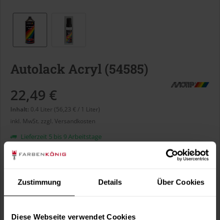
Autolack Acryl (54585)
22,49 €
Inhalt:
0.4 Liter (56,23 € / 1 Liter)
inkl. MwSt.
zzgl. Versandkosten
Lieferzeit 5 bis 9 Arbeitstage
Liter:
Zustimmung
Details
Über Cookies
Verbrauch berechnen
Wie viele m² wollen Sie bearbeiten?
Diese Webseite verwendet Cookies