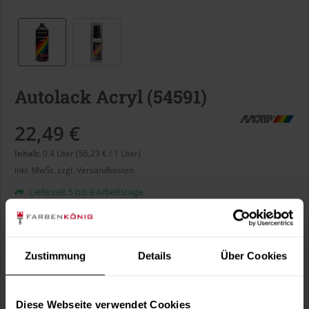
Autolack Acryl (54591)
22,49 €
Inhalt:
0.4 Liter (56,23 € / 1 Liter)
inkl. MwSt.
zzgl. Versandkosten
Lieferzeit 5 bis 9 Arbeitstage
Liter:
Zustimmung
Details
Über Cookies
Verbrauch berechnen
Wie viele m² wollen Sie bearbeiten?
Diese Webseite verwendet Cookies