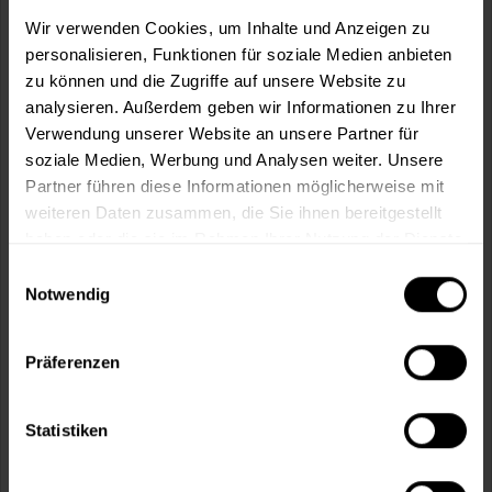
m²
Wir verwenden Cookies, um Inhalte und Anzeigen zu
personalisieren, Funktionen für soziale Medien anbieten
zu können und die Zugriffe auf unsere Website zu
analysieren. Außerdem geben wir Informationen zu Ihrer
Verwendung unserer Website an unsere Partner für
soziale Medien, Werbung und Analysen weiter. Unsere
In den
Warenkorb
Partner führen diese Informationen möglicherweise mit
weiteren Daten zusammen, die Sie ihnen bereitgestellt
Fragen zum Artikel?
Merken
haben oder die sie im Rahmen Ihrer Nutzung der Dienste
gesammelt haben.
Einwilligungsauswahl
Artikel-Nr.:
MT000354591
Notwendig
Sie möchten eine größere Menge kaufen
und wünschen ein Angebot?
Präferenzen
Jetzt anfragen
Statistiken
Vorteile