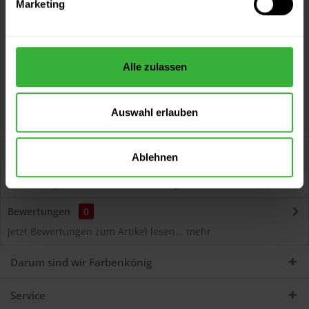
Marketing
Kostenloser Versand ab 60 EUR
Versand innerhalb von 48h*
Persönliche Beratung unter
040 60 77 65 23
Alle zulassen
Auswahl erlauben
Beschreibung
Ablehnen
Autolack Acryl (54591) Hochwertiger Acryl-Lack für
Lackierungen und Lackausbesserungen am Auto...
mehr
Bewertungen
0
Jetzt Bewertungen zum Artikel lesen...
mehr
Darum sind wir Farbenkönig
Service