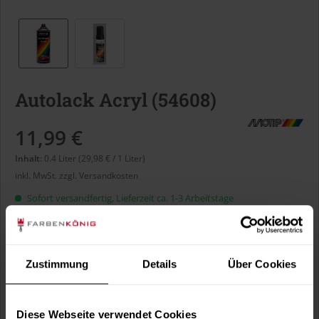
Autolack Acryl (54608)
11,99 €
Inhalt:
0.4 Liter (29,98 € / 1 Liter)
inkl. MwSt.
zzgl. Versandkosten
Sofort versandfertig, Lieferzeit ca. 1-3 Arbeitstage
Liter:
Zustimmung
Details
Über Cookies
Verbrauch berechnen
Wie viele m² wollen Sie bearbeiten?
Diese Webseite verwendet Cookies