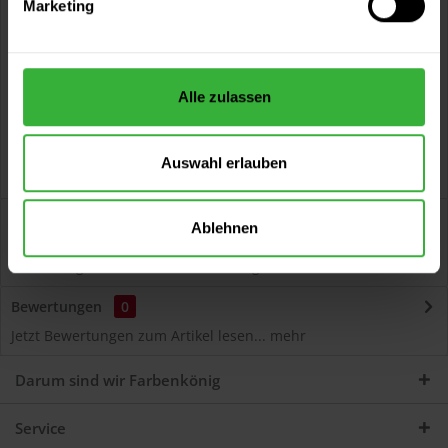
Marketing
Kostenloser Versand ab 60 EUR
Versand innerhalb von 48h*
Persönliche Beratung unter
040 60 77 65 23
Alle zulassen
Auswahl erlauben
Beschreibung
Ablehnen
Autolack Acryl (54608) Hochwertiger Acryl-Lack für
Lackierungen und Lackausbesserungen am Auto...
mehr
Bewertungen
0
Jetzt Bewertungen zum Artikel lesen...
mehr
Darum sind wir Farbenkönig
Service