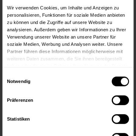
m²
Wir verwenden Cookies, um Inhalte und Anzeigen zu
personalisieren, Funktionen für soziale Medien anbieten
zu können und die Zugriffe auf unsere Website zu
analysieren. Außerdem geben wir Informationen zu Ihrer
Verwendung unserer Website an unsere Partner für
soziale Medien, Werbung und Analysen weiter. Unsere
In den
Warenkorb
Partner führen diese Informationen möglicherweise mit
weiteren Daten zusammen, die Sie ihnen bereitgestellt
Fragen zum Artikel?
Merken
haben oder die sie im Rahmen Ihrer Nutzung der Dienste
gesammelt haben.
Einwilligungsauswahl
Artikel-Nr.:
MT000354608
Notwendig
Sie möchten eine größere Menge kaufen
und wünschen ein Angebot?
Präferenzen
Jetzt anfragen
Statistiken
Vorteile