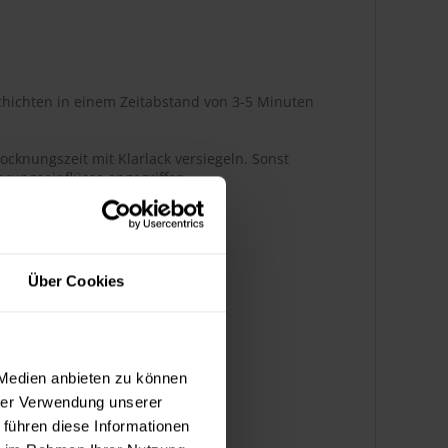
hichten in einem Zeitabstand von 3-5 Minuten
ocknungszeit mit Klarlack versiegeln. Sonst
rungseinflüsse angegriffen.
Über Cookies
r Glanz
ßenbereich
 Medien anbieten zu können
hrer Verwendung unserer
 führen diese Informationen
k bedingt benzinbeständig