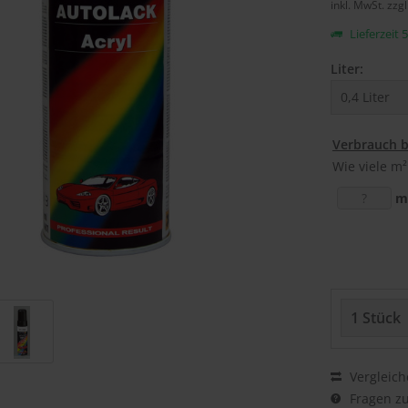
inkl. MwSt.
zzg
Lieferzeit 
Liter:
Verbrauch 
Wie viele m²
m
Vergleich
Fragen zu