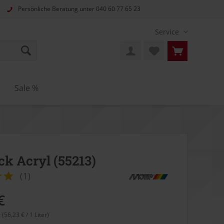
Persönliche Beratung unter
040 60 77 65 23
Service
n
Sale %
ck Acryl (55213)
(
1
)
€
r (56,23 € / 1 Liter)