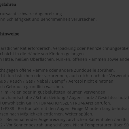
gefahren
erursacht schwere Augenreizung.
ann Schläfrigkeit und Benommenheit verursachen.
shinweise
t ärztlicher Rat erforderlich, Verpackung oder Kennzeichnungsetiket
rf nicht in die Hände von Kindern gelangen.
on Hitze, heißen Oberflächen, Funken, offenen Flammen sowie ande
icht gegen offene Flamme oder andere Zündquelle sprühen.
icht durchstechen oder verbrennen, auch nicht nach der Verwendu
aub / Rauch / Gas / Nebel / Dampf / Aerosol nicht einatmen.
ach Gebrauch gründlich waschen.
ur im Freien oder in gut belüfteten Räumen verwenden.
chutzhandschuhe / Schutzkleidung / Augenschutz / Gesichtsschutz 
ei Unwohlsein GIFTINFORMATIONSZENTRUM/Arzt anrufen.
1+P338 - Bei Kontakt mit den Augen: Einige Minuten lang behutsa
nsen nach Möglichkeit entfernen. Weiter spülen.
 - Bei anhaltender Augenreizung: ärztlichen Rat einholen / ärztlic
2 - Vor Sonnenbestrahlung schützen. Nicht Temperaturen über 50 ?