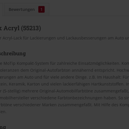
Bewertungen
1
 Acryl (55213)
r Acryl-Lack für Lackierungen und Lackausbesserungen am Auto un
schreibung
e MoTip Kompakt-System für zahlreiche Einsatzmöglichkeiten. Kom
oleranzen dem Original-Autofarbton annähernd entspricht. Hochwe
rungen am Auto und für viele andere Dinge. z.B. Im Haushalt: Für
Stein, Keramik, Karton und vielen lackierfähigen Hartkunststoffen
(5-stellig) mehrere Original-Automobilfarbtöne zusammengefaßt, 
omobilhersteller verschiedene Farbtonbezeichnungen haben. So si
rbtöne verschiedener Marken zusammengefaßt. Mit Hilfe des Kom
den.
ng