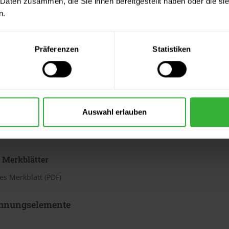
 Daten zusammen, die Sie ihnen bereitgestellt haben oder die s
n.
h
te beträgt laut Hersteller ca. 3,13 bis 4,37 m²/Liter. Der Verbrauc
Bei diesen Verbrauchszahlen handelt es sich um Richtwerte. Weit
Präferenzen
Statistiken
ter & Dokumente
Auswahl erlauben
datenblätter
sdatenblatt (PDF)
 Merkblätter
s Merkblatt (PDF)
hnungselemente