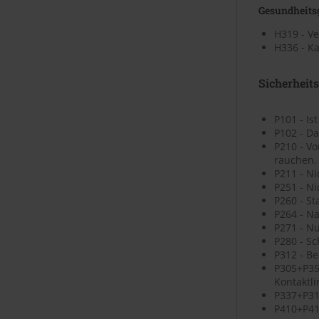
Gesundheits
H319 - V
H336 - K
Sicherheit
P101 - Is
P102 - Da
P210 - V
rauchen.
P211 - N
P251 - N
P260 - St
P264 - N
P271 - N
P280 - S
P312 - B
P305+P35
Kontaktli
P337+P313
P410+P41