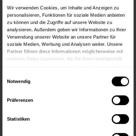
m²
Wir verwenden Cookies, um Inhalte und Anzeigen zu
personalisieren, Funktionen für soziale Medien anbieten
zu können und die Zugriffe auf unsere Website zu
analysieren. Außerdem geben wir Informationen zu Ihrer
Verwendung unserer Website an unsere Partner für
soziale Medien, Werbung und Analysen weiter. Unsere
In den
Warenkorb
Partner führen diese Informationen möglicherweise mit
weiteren Daten zusammen, die Sie ihnen bereitgestellt
Fragen zum Artikel?
Merken
haben oder die sie im Rahmen Ihrer Nutzung der Dienste
gesammelt haben.
Einwilligungsauswahl
Artikel-Nr.:
MT000355220
Notwendig
Sie möchten eine größere Menge kaufen
und wünschen ein Angebot?
Präferenzen
Jetzt anfragen
Statistiken
Vorteile