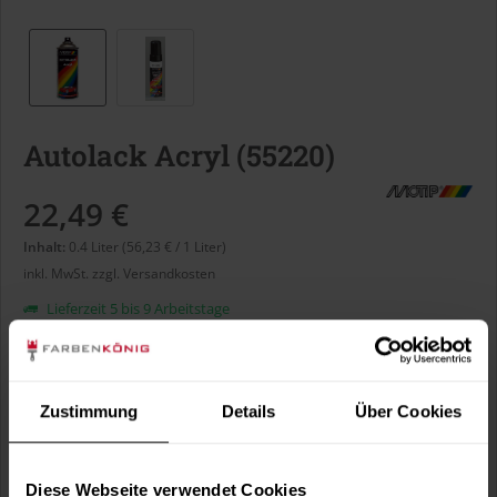
Autolack Acryl (55220)
22,49 €
Inhalt:
0.4 Liter (56,23 € / 1 Liter)
inkl. MwSt.
zzgl. Versandkosten
Lieferzeit 5 bis 9 Arbeitstage
Liter:
Zustimmung
Details
Über Cookies
Verbrauch berechnen
Wie viele m² wollen Sie bearbeiten?
Diese Webseite verwendet Cookies