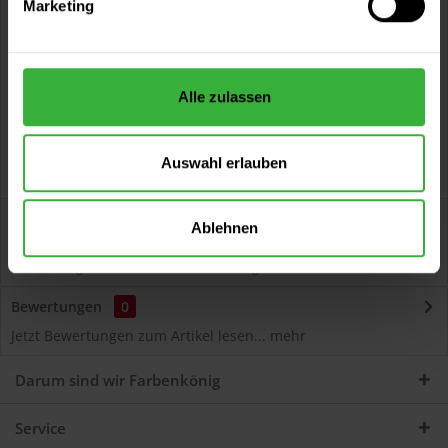
Marketing
Kostenloser Versand ab 60 EUR
Versand innerhalb von 48h*
Persönliche Beratung unter
040 60 77 65 23
Alle zulassen
Auswahl erlauben
Beschreibung
Ablehnen
Autolack Acryl (55220) Hochwertiger Acryl-Lack für
Lackierungen und Lackausbesserungen am Auto...
mehr
Bewertungen
0
Jetzt Bewertungen zum Artikel lesen...
mehr
Darum sind wir Farbenkönig
Service