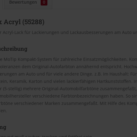
Bewertungen
0
 Acryl (55288)
r Acryl-Lack für Lackierungen und Lackausbesserungen am Auto un
schreibung
e MoTip Kompakt-System für zahlreiche Einsatzmöglichkeiten. Kom
oleranzen dem Original-Autofarbton annähernd entspricht. Hochwe
rungen am Auto und für viele andere Dinge. z.B. Im Haushalt: Für
Stein, Keramik, Karton und vielen lackierfähigen Hartkunststoffen
(5-stellig) mehrere Original-Automobilfarbtöne zusammengefaßt, 
omobilhersteller verschiedene Farbtonbezeichnungen haben. So si
rbtöne verschiedener Marken zusammengefaßt. Mit Hilfe des Kom
den.
ng
grund muß sauber, trocken und fettfrei sein.