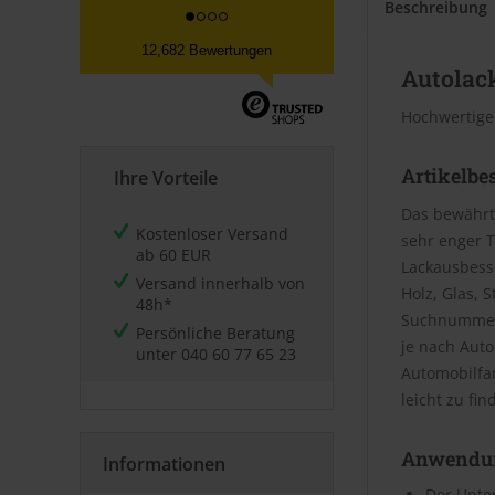
Beschreibung
12,682 Bewertungen
Autolack
Hochwertige
Artikelbe
Ihre Vorteile
Das bewährt
Kostenloser Versand
sehr enger T
ab 60 EUR
Lackausbesse
Versand innerhalb von
Holz, Glas, 
48h*
Suchnummer 
Persönliche Beratung
je nach Aut
unter
040 60 77 65 23
Automobilfa
leicht zu fin
Anwendu
Informationen
Der Unter