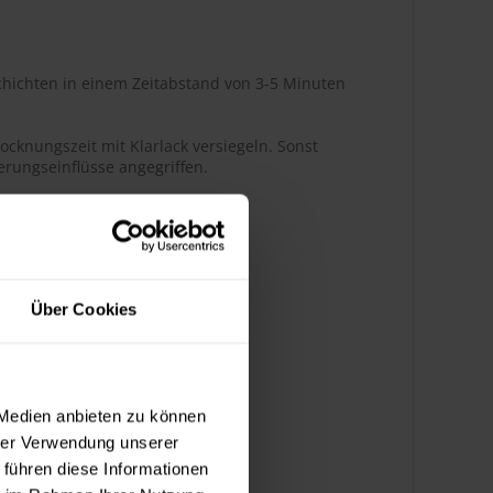
hichten in einem Zeitabstand von 3-5 Minuten
ocknungszeit mit Klarlack versiegeln. Sonst
rungseinflüsse angegriffen.
r Glanz
Über Cookies
ßenbereich
 Medien anbieten zu können
hrer Verwendung unserer
k bedingt benzinbeständig
 führen diese Informationen