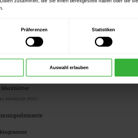
 Daten zusammen, die Sie ihnen bereitgestellt haben oder die s
h
n.
te beträgt laut Hersteller ca. 3,13 bis 4,37 m²/Liter. Der Verbrauc
Bei diesen Verbrauchszahlen handelt es sich um Richtwerte. Weit
Präferenzen
Statistiken
ter & Dokumente
datenblätter
Auswahl erlauben
sdatenblatt (PDF)
 Merkblätter
s Merkblatt (PDF)
hnungselemente
iktogramme