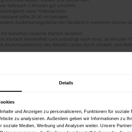
 vor Gebrauch 2 Minuten gut schütteln.
tonvergleich zuvor Probesprühen.
habstand sollte 25-30 cm betragen.
trockene Ausbesserungsfläche den Decklack in mehreren dünnen Sc
 mit Kunstharz lackierte Flächen sprühen!
ht-Klarlack: Metalleffekt-Lack unbedingt nach mind. 30 Minuten Tr
ie Aluminiumteilchen des Metallic-Lackes durch Umwelt- und Witte
ails
ge Acryl-Qualität
btongenauigkeit
 Deckkraft, ausgezeichnete Haftung, schnelltrocknend, dauerhafte
Details
flächenhärte bei gleichzeitig guter Elastizität
lauf, glatte Oberfläche
 für das Lackieren und Reparieren von Objekten im Innen- und Au
Cookies
hig, schmutzunempfindliche Oberfläche
t, lichtecht, UV-beständig (vergilbungsfrei)
nhalte und Anzeigen zu personalisieren, Funktionen für soziale
toß- und schlagfest
Website zu analysieren. Außerdem geben wir Informationen zu I
ie Metallic-Lacke werden durch den Überzug mit 2-Schicht-Klarlac
r soziale Medien, Werbung und Analysen weiter. Unsere Partner