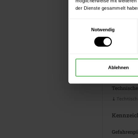
möglicherweise mit weiteren
Verbrauc
der Dienste gesammelt habe
Die Reichwei
Untergrund. 
Einwilligungsauswahl
Merkblatt.
Notwendig
Datenblät
Sicherheits
Ablehnen
⤓
Sicherheit
Technische
⤓
Technische
Kennzeic
Gefahrenp