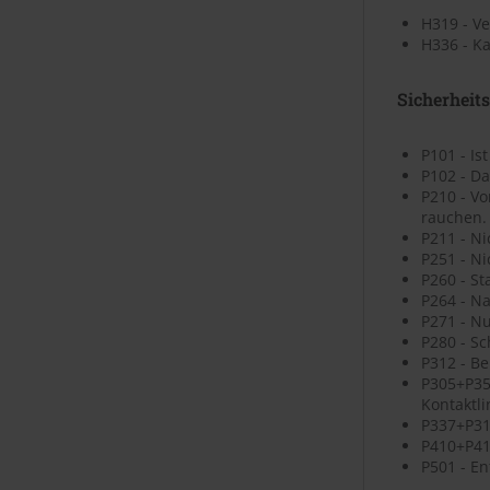
H319 - V
H336 - K
Sicherheit
P101 - Is
P102 - Da
P210 - V
rauchen.
P211 - N
P251 - N
P260 - St
P264 - N
P271 - N
P280 - S
P312 - B
P305+P35
Kontaktli
P337+P313
P410+P41
P501 - En