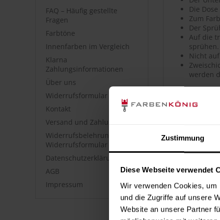
Die Dose
FAQ – Häufig gestellte
Zum Farb
Fragen
Der Sprü
Farbtöne
Auf die 
Innenfarben im Vergleich
sprühen.
Nicht auf
Klarna
Zweischic
Zahlungsinformationen
werden d
Über uns
Widerrufsformular
Artikeldet
Kontakt
Hochwerti
Versand und Zahlung
Hohe Far
Sehr gute
Widerrufsbelehrung &
Zustimmung
Hohe Ober
Widerrufsformular
Guter Ver
Datenschutzerklärung
Geeignet
Diese Webseite verwendet 
AGB
Polierfä
Wetterfes
Impressum
Wir verwenden Cookies, um I
Kratz-, s
und die Zugriffe auf unsere 
Uni- sow
Website an unsere Partner fü