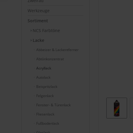
Zweirad
Werkzeuge
Sortiment
NCS Farbtöne
Lacke
Abbeizer & Lackentferner
Abtönkonzentrat
Acryllack
Autolack
Beispritzlack
Felgenlack
Fenster- & Türenlack
Fliesenlack
Fußbodenlack
Glaslack