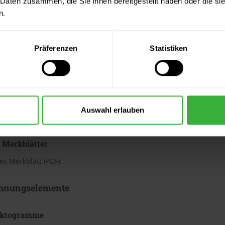
 Daten zusammen, die Sie ihnen bereitgestellt haben oder die s
h
n.
te beträgt laut Hersteller ca. 3,13 bis 4,37 m²/Liter. Der Verbrauc
Bei diesen Verbrauchszahlen handelt es sich um Richtwerte. Weit
Präferenzen
Statistiken
ter & Dokumente
datenblätter
Auswahl erlauben
sdatenblatt (PDF)
 Merkblätter
s Merkblatt (PDF)
hnungselemente
iktogramme