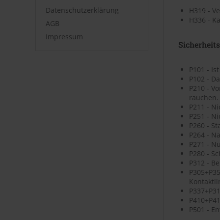
Datenschutzerklärung
H319 - V
H336 - K
AGB
Impressum
Sicherheit
P101 - Is
P102 - Da
P210 - V
rauchen.
P211 - N
P251 - N
P260 - St
P264 - N
P271 - N
P280 - S
P312 - B
P305+P35
Kontaktli
P337+P313
P410+P41
P501 - En