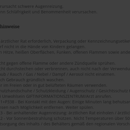
erursacht schwere Augenreizung.
ann Schläfrigkeit und Benommenheit verursachen.
shinweise
t ärztlicher Rat erforderlich, Verpackung oder Kennzeichnungsetiket
rf nicht in die Hände von Kindern gelangen.
on Hitze, heißen Oberflächen, Funken, offenen Flammen sowie ande
icht gegen offene Flamme oder andere Zündquelle sprühen.
icht durchstechen oder verbrennen, auch nicht nach der Verwendu
aub / Rauch / Gas / Nebel / Dampf / Aerosol nicht einatmen.
ach Gebrauch gründlich waschen.
ur im Freien oder in gut belüfteten Räumen verwenden.
chutzhandschuhe / Schutzkleidung / Augenschutz / Gesichtsschutz 
ei Unwohlsein GIFTINFORMATIONSZENTRUM/Arzt anrufen.
1+P338 - Bei Kontakt mit den Augen: Einige Minuten lang behutsa
nsen nach Möglichkeit entfernen. Weiter spülen.
 - Bei anhaltender Augenreizung: ärztlichen Rat einholen / ärztlic
2 - Vor Sonnenbestrahlung schützen. Nicht Temperaturen über 50 ?
tsorgung des Inhalts / des Behälters gemäß den regionalen Vorschr