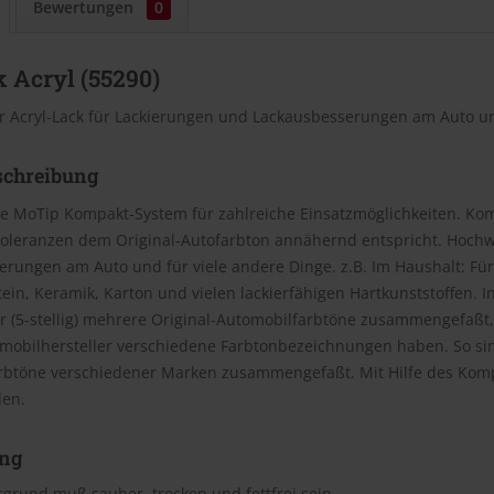
Bewertungen
0
 Acryl (55290)
r Acryl-Lack für Lackierungen und Lackausbesserungen am Auto un
schreibung
e MoTip Kompakt-System für zahlreiche Einsatzmöglichkeiten. Kom
oleranzen dem Original-Autofarbton annähernd entspricht. Hochwe
rungen am Auto und für viele andere Dinge. z.B. Im Haushalt: Für
Stein, Keramik, Karton und vielen lackierfähigen Hartkunststoffen
(5-stellig) mehrere Original-Automobilfarbtöne zusammengefaßt, 
omobilhersteller verschiedene Farbtonbezeichnungen haben. So si
rbtöne verschiedener Marken zusammengefaßt. Mit Hilfe des Kom
den.
ng
grund muß sauber, trocken und fettfrei sein.