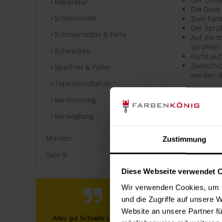
Reparatur
Die Dose
Schleifmittel
Zum Farb
Der Sprü
Schmiermittel & Fette
Auf die 
sprühen.
Schweißen
Nicht auf
Zweischic
Spachtel & Füller
werden d
Tapezierzubehör
Artikeldet
Verdünnung
Versieglung
Hochwerti
Hohe Far
Sehr gute
Marken
Zustimmung
Hohe Ober
Guter Ver
Sale %
Geeignet
Diese Webseite verwendet 
Polierfä
Wetterfes
Wir verwenden Cookies, um I
Kratz-, s
und die Zugriffe auf unsere 
Uni- sow
Website an unsere Partner fü
Telefonische Info, dass nicht die