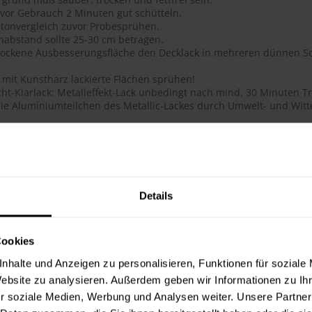
 vor Gebrauch 2 Minuten gut schütteln.
tonvergleich zuvor Probesprühen.
habstand sollte 25-30 cm betragen.
trockene Ausbesserungsfläche den Decklack in mehreren dünnen Sc
 mit Kunstharz lackierte Flächen sprühen!
ht-Klarlack: Metalleffekt-Lack unbedingt nach mind. 30 Minuten Tr
ie Aluminiumteilchen des Metallic-Lackes durch Umwelt- und Witte
ails
ge Acryl-Qualität
btongenauigkeit
 Deckkraft, ausgezeichnete Haftung, schnelltrocknend, dauerhafte
Details
flächenhärte bei gleichzeitig guter Elastizität
lauf, glatte Oberfläche
 für das Lackieren und Reparieren von Objekten im Innen- und Au
Cookies
hig, schmutzunempfindliche Oberfläche
t, lichtecht, UV-beständig (vergilbungsfrei)
nhalte und Anzeigen zu personalisieren, Funktionen für soziale
toß- und schlagfest
Website zu analysieren. Außerdem geben wir Informationen zu I
ie Metallic-Lacke werden durch den Überzug mit 2-Schicht-Klarlac
r soziale Medien, Werbung und Analysen weiter. Unsere Partner