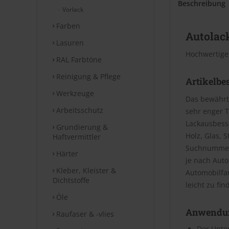
Beschreibung
Vorlack
Farben
Autolack
Lasuren
Hochwertige
RAL Farbtöne
Reinigung & Pflege
Artikelbe
Werkzeuge
Das bewährt
Arbeitsschutz
sehr enger T
Lackausbesse
Grundierung &
Holz, Glas, 
Haftvermittler
Suchnummer 
Härter
je nach Aut
Kleber, Kleister &
Automobilfa
Dichtstoffe
leicht zu fin
Öle
Anwendu
Raufaser & -vlies
Der Unter