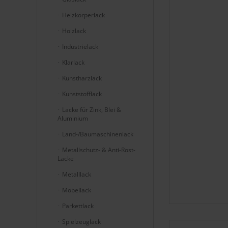
Heizkörperlack
Holzlack
Industrielack
Klarlack
Kunstharzlack
Kunststofflack
Lacke für Zink, Blei &
Aluminium
Land-/Baumaschinenlack
Metallschutz- & Anti-Rost-
Lacke
Metalllack
Möbellack
Parkettlack
Spielzeuglack