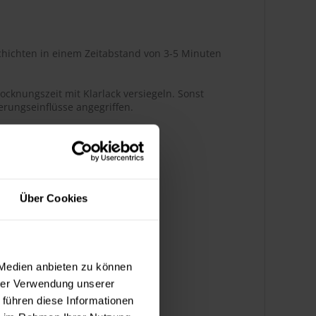
hichten in einem Zeitabstand von 3-5 Minuten
ocknungszeit mit Klarlack versiegeln. Sonst
rungseinflüsse angegriffen.
r Glanz
Über Cookies
ßenbereich
 Medien anbieten zu können
hrer Verwendung unserer
k bedingt benzinbeständig
 führen diese Informationen