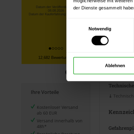
möglicherweise mit weiteren
Verbrauc
gesamte bestellte Ware vorrätig
der Dienste gesammelt habe
war! Unverzügliche
Die Reichwei
Rückerstattu...
Untergrund. 
Lothar S., Kürten
Einwilligungsauswahl
Merkblatt.
Notwendig
Datum der Veröffentlichung:
08.08.2026
Datum der Kauferfahrung: 30.07.2026
Datenblät
12,682 Bewertungen
Sicherheits
Ablehnen
⤓
Sicherheit
Technische
Ihre Vorteile
⤓
Technische
Kostenloser Versand
Kennzeic
ab 60 EUR
Versand innerhalb von
48h*
Gefahrenp