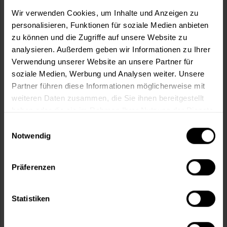
m²
Wir verwenden Cookies, um Inhalte und Anzeigen zu
personalisieren, Funktionen für soziale Medien anbieten
zu können und die Zugriffe auf unsere Website zu
analysieren. Außerdem geben wir Informationen zu Ihrer
Verwendung unserer Website an unsere Partner für
soziale Medien, Werbung und Analysen weiter. Unsere
In den
Warenkorb
Partner führen diese Informationen möglicherweise mit
weiteren Daten zusammen, die Sie ihnen bereitgestellt
Fragen zum Artikel?
Merken
haben oder die sie im Rahmen Ihrer Nutzung der Dienste
gesammelt haben.
Einwilligungsauswahl
Artikel-Nr.:
MT000355310
Notwendig
Sie möchten eine größere Menge kaufen
und wünschen ein Angebot?
Präferenzen
Jetzt anfragen
Statistiken
Vorteile