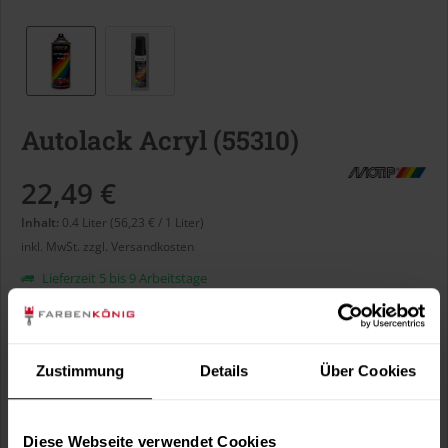
Autolack Acryl (55310)
22,49 €
Inhalt:
0.4 Liter (56,23 € / 1 Liter)
inkl. MwSt.
zzgl. Versandkosten
Lieferzeit 5 bis 9 Arbeitstage
Liter:
Zustimmung
Details
Über Cookies
Verbrauch berechnen
Wie viele m² wollen Sie bearbeiten?
Diese Webseite verwendet Cookies