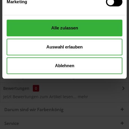
Marketing
Kostenloser Versand ab 60 EUR
Versand innerhalb von 48h*
Persönliche Beratung unter
040 60 77 65 23
Alle zulassen
Auswahl erlauben
Beschreibung
Ablehnen
Autolack Acryl (55310) Hochwertiger Acryl-Lack für
Lackierungen und Lackausbesserungen am Auto...
mehr
Bewertungen
0
Jetzt Bewertungen zum Artikel lesen...
mehr
Darum sind wir Farbenkönig
Service