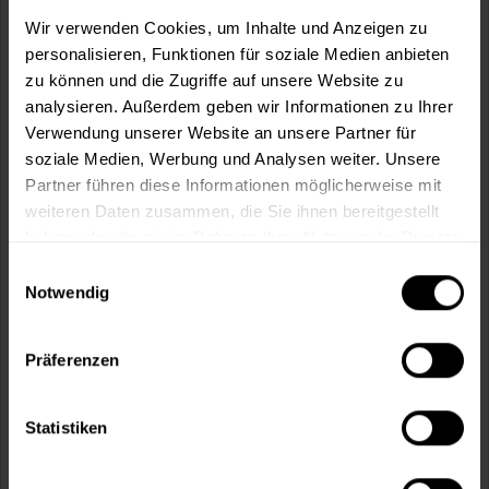
m²
Wir verwenden Cookies, um Inhalte und Anzeigen zu
personalisieren, Funktionen für soziale Medien anbieten
zu können und die Zugriffe auf unsere Website zu
analysieren. Außerdem geben wir Informationen zu Ihrer
Verwendung unserer Website an unsere Partner für
soziale Medien, Werbung und Analysen weiter. Unsere
In den
Warenkorb
Partner führen diese Informationen möglicherweise mit
weiteren Daten zusammen, die Sie ihnen bereitgestellt
Fragen zum Artikel?
Merken
haben oder die sie im Rahmen Ihrer Nutzung der Dienste
gesammelt haben.
Einwilligungsauswahl
Artikel-Nr.:
MT000355330
Notwendig
Sie möchten eine größere Menge kaufen
und wünschen ein Angebot?
Präferenzen
Jetzt anfragen
Statistiken
Vorteile