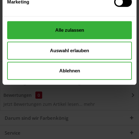
Marketing
Kostenloser Versand ab 60 EUR
Versand innerhalb von 48h*
Persönliche Beratung unter
040 60 77 65 23
Alle zulassen
Auswahl erlauben
Beschreibung
Ablehnen
Autolack Acryl (55330) Hochwertiger Acryl-Lack für
Lackierungen und Lackausbesserungen am Auto...
mehr
Bewertungen
0
Jetzt Bewertungen zum Artikel lesen...
mehr
Darum sind wir Farbenkönig
Service