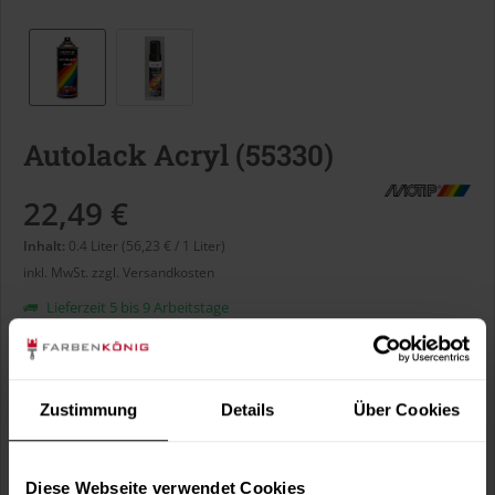
Autolack Acryl (55330)
22,49 €
Inhalt:
0.4 Liter (56,23 € / 1 Liter)
inkl. MwSt.
zzgl. Versandkosten
Lieferzeit 5 bis 9 Arbeitstage
Liter:
Zustimmung
Details
Über Cookies
Verbrauch berechnen
Wie viele m² wollen Sie bearbeiten?
Diese Webseite verwendet Cookies