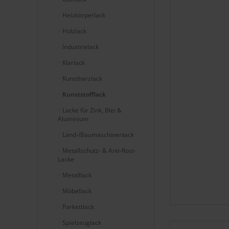
Heizkörperlack
Holzlack
Industrielack
Klarlack
Kunstharzlack
Kunststofflack
Lacke für Zink, Blei &
Aluminium
Land-/Baumaschinenlack
Metallschutz- & Anti-Rost-
Lacke
Metalllack
Möbellack
Parkettlack
Spielzeuglack