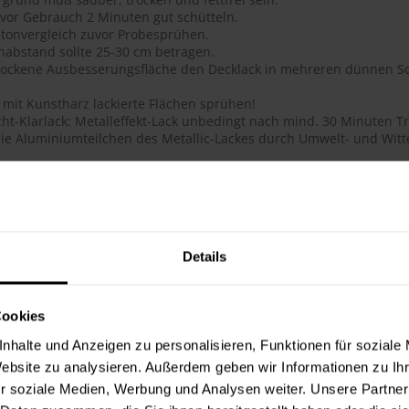
 vor Gebrauch 2 Minuten gut schütteln.
tonvergleich zuvor Probesprühen.
habstand sollte 25-30 cm betragen.
trockene Ausbesserungsfläche den Decklack in mehreren dünnen Sc
 mit Kunstharz lackierte Flächen sprühen!
ht-Klarlack: Metalleffekt-Lack unbedingt nach mind. 30 Minuten Tr
ie Aluminiumteilchen des Metallic-Lackes durch Umwelt- und Witte
ails
ge Acryl-Qualität
btongenauigkeit
 Deckkraft, ausgezeichnete Haftung, schnelltrocknend, dauerhafte
Details
flächenhärte bei gleichzeitig guter Elastizität
lauf, glatte Oberfläche
 für das Lackieren und Reparieren von Objekten im Innen- und Au
Cookies
hig, schmutzunempfindliche Oberfläche
t, lichtecht, UV-beständig (vergilbungsfrei)
nhalte und Anzeigen zu personalisieren, Funktionen für soziale
toß- und schlagfest
Website zu analysieren. Außerdem geben wir Informationen zu I
ie Metallic-Lacke werden durch den Überzug mit 2-Schicht-Klarlac
r soziale Medien, Werbung und Analysen weiter. Unsere Partner