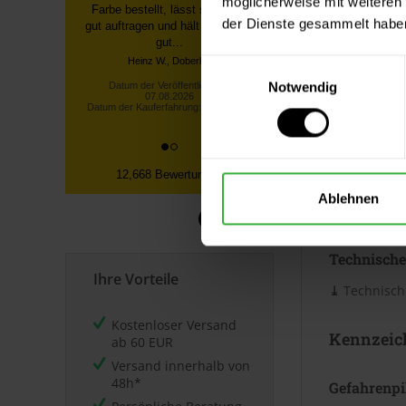
möglicherweise mit weiteren
Verbrauc
Bestellung über die Homepage,
der Dienste gesammelt habe
schnelle Lieferung, gute
Die Reichwei
Sendungsverfolgung ...
Untergrund. 
Einwilligungsauswahl
Datum der Veröffentlichung:
Merkblatt.
07.08.2026
Notwendig
Datum der Kauferfahrung: 27.07.2026
Datenblät
12,668 Bewertungen
Sicherheits
Ablehnen
⤓
Sicherheit
Technische
Ihre Vorteile
⤓
Technische
Kostenloser Versand
Kennzeic
ab 60 EUR
Versand innerhalb von
48h*
Gefahrenp