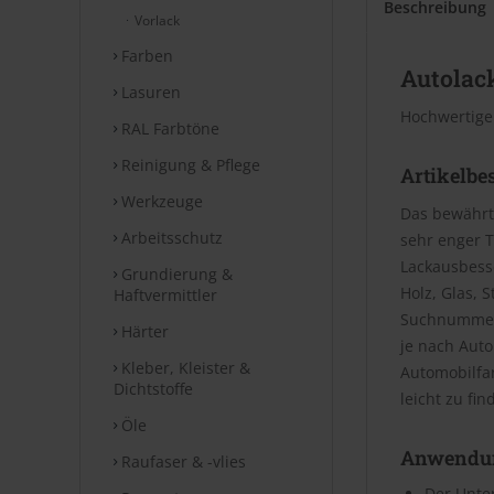
Beschreibung
Vorlack
Farben
Autolack
Lasuren
Hochwertige
RAL Farbtöne
Reinigung & Pflege
Artikelbe
Werkzeuge
Das bewährt
Arbeitsschutz
sehr enger T
Lackausbesse
Grundierung &
Holz, Glas, 
Haftvermittler
Suchnummer 
Härter
je nach Aut
Kleber, Kleister &
Automobilfa
Dichtstoffe
leicht zu fin
Öle
Anwendu
Raufaser & -vlies
Der Unter