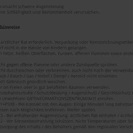
erursacht schwere Augenreizung.
ann Schläfrigkeit und Benommenheit verursachen.
shinweise
t ärztlicher Rat erforderlich, Verpackung oder Kennzeichnungsetiket
rf nicht in die Hände von Kindern gelangen.
on Hitze, heißen Oberflächen, Funken, offenen Flammen sowie ande
icht gegen offene Flamme oder andere Zündquelle sprühen.
icht durchstechen oder verbrennen, auch nicht nach der Verwendu
aub / Rauch / Gas / Nebel / Dampf / Aerosol nicht einatmen.
ach Gebrauch gründlich waschen.
ur im Freien oder in gut belüfteten Räumen verwenden.
chutzhandschuhe / Schutzkleidung / Augenschutz / Gesichtsschutz 
ei Unwohlsein GIFTINFORMATIONSZENTRUM/Arzt anrufen.
1+P338 - Bei Kontakt mit den Augen: Einige Minuten lang behutsa
nsen nach Möglichkeit entfernen. Weiter spülen.
 - Bei anhaltender Augenreizung: ärztlichen Rat einholen / ärztlic
2 - Vor Sonnenbestrahlung schützen. Nicht Temperaturen über 50 ?
tsorgung des Inhalts / des Behälters gemäß den regionalen Vorschr