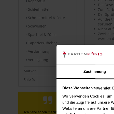
Reparatur
Die Dose
Schleifmittel
Zum Farb
Der Sprü
Schmiermittel & Fette
Auf die 
sprühen.
Schweißen
Nicht auf
Zweischic
Spachtel & Füller
werden d
Tapezierzubehör
Artikeldet
Verdünnung
Versieglung
Hochwerti
Hohe Far
Sehr gute
Marken
Zustimmung
Hohe Ober
Guter Ver
Sale %
Geeignet
Diese Webseite verwendet 
Polierfä
Wetterfes
Wir verwenden Cookies, um I
Kratz-, s
und die Zugriffe auf unsere 
Uni- sow
Website an unsere Partner fü
Schnelle, unkomplizierte