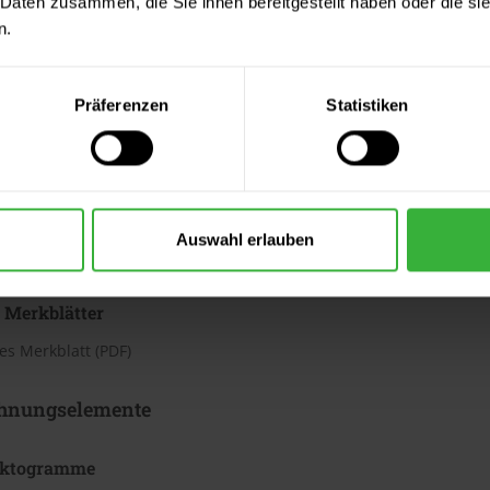
 Daten zusammen, die Sie ihnen bereitgestellt haben oder die s
h
n.
te beträgt laut Hersteller ca. 3,13 bis 4,37 m²/Liter. Der Verbrauc
Bei diesen Verbrauchszahlen handelt es sich um Richtwerte. Weit
Präferenzen
Statistiken
ter & Dokumente
datenblätter
Auswahl erlauben
sdatenblatt (PDF)
 Merkblätter
s Merkblatt (PDF)
hnungselemente
iktogramme