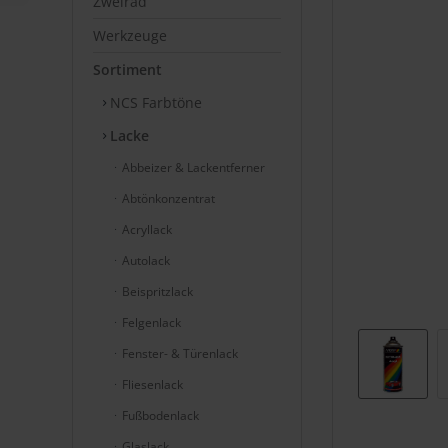
Zweirad
Werkzeuge
Sortiment
NCS Farbtöne
Lacke
Abbeizer & Lackentferner
Abtönkonzentrat
Acryllack
Autolack
Beispritzlack
Felgenlack
Fenster- & Türenlack
Fliesenlack
Fußbodenlack
Glaslack