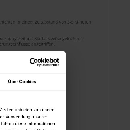
hichten in einem Zeitabstand von 3-5 Minuten
ocknungszeit mit Klarlack versiegeln. Sonst
rungseinflüsse angegriffen.
r Glanz
Über Cookies
ßenbereich
 Medien anbieten zu können
hrer Verwendung unserer
k bedingt benzinbeständig
 führen diese Informationen