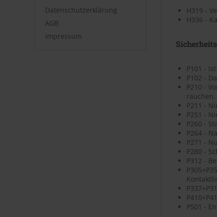
Datenschutzerklärung
H319 - V
H336 - K
AGB
Impressum
Sicherheit
P101 - Is
P102 - Da
P210 - V
rauchen.
P211 - N
P251 - N
P260 - St
P264 - N
P271 - N
P280 - S
P312 - B
P305+P35
Kontaktli
P337+P313
P410+P41
P501 - En