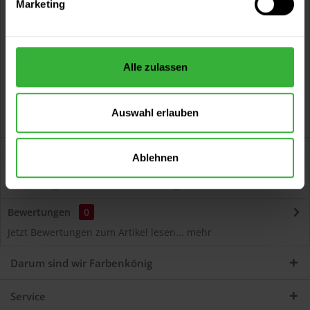
Marketing
Kostenloser Versand ab 60 EUR
Versand innerhalb von 48h*
Persönliche Beratung unter
040 60 77 65 23
Alle zulassen
Auswahl erlauben
Beschreibung
Ablehnen
Autolack Acryl (55360) Hochwertiger Acryl-Lack für
Lackierungen und Lackausbesserungen am Auto...
mehr
Bewertungen
0
Jetzt Bewertungen zum Artikel lesen...
mehr
Darum sind wir Farbenkönig
Service