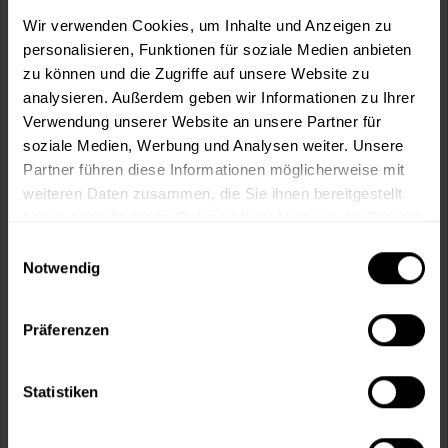
m²
Wir verwenden Cookies, um Inhalte und Anzeigen zu
personalisieren, Funktionen für soziale Medien anbieten
zu können und die Zugriffe auf unsere Website zu
analysieren. Außerdem geben wir Informationen zu Ihrer
Verwendung unserer Website an unsere Partner für
soziale Medien, Werbung und Analysen weiter. Unsere
In den
Warenkorb
Partner führen diese Informationen möglicherweise mit
weiteren Daten zusammen, die Sie ihnen bereitgestellt
Fragen zum Artikel?
Merken
haben oder die sie im Rahmen Ihrer Nutzung der Dienste
gesammelt haben.
Einwilligungsauswahl
Artikel-Nr.:
MT000355360
Notwendig
Sie möchten eine größere Menge kaufen
und wünschen ein Angebot?
Präferenzen
Jetzt anfragen
Statistiken
Vorteile