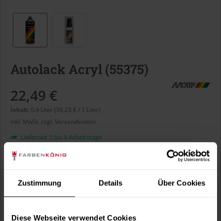
Autolack Acryl (55375)
22,49 €
Inhalt:
0.4 Liter (56,23 € / 1 Liter)
inkl. MwSt.
zzgl. Versandkosten
Lieferzeit 5 bis 9 Arbeitstage
Liter:
Zustimmung
Details
Über Cookies
Verbrauch berechnen
Wie viele m² wollen Sie bearbeiten?
Diese Webseite verwendet Cookies