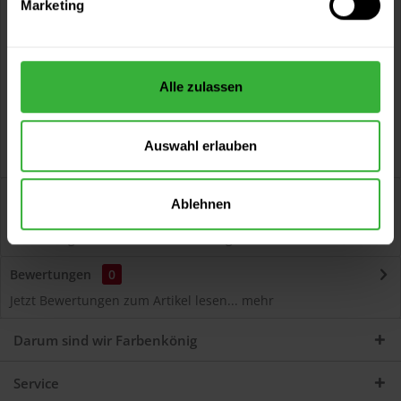
Marketing
Kostenloser Versand ab 60 EUR
Versand innerhalb von 48h*
Persönliche Beratung unter
040 60 77 65 23
Alle zulassen
Auswahl erlauben
Beschreibung
Ablehnen
Autolack Acryl (55375) Hochwertiger Acryl-Lack für
Lackierungen und Lackausbesserungen am Auto...
mehr
Bewertungen
0
Jetzt Bewertungen zum Artikel lesen...
mehr
Darum sind wir Farbenkönig
Service