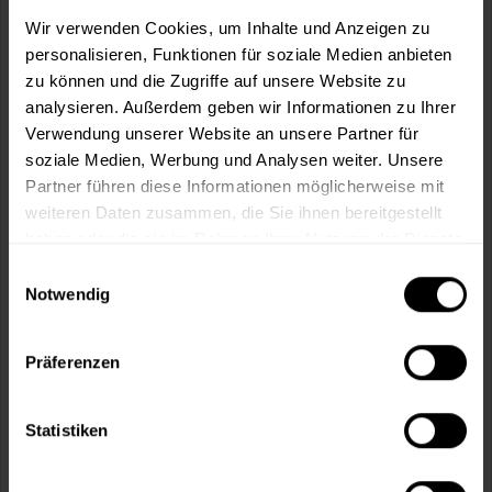
m²
Wir verwenden Cookies, um Inhalte und Anzeigen zu
personalisieren, Funktionen für soziale Medien anbieten
zu können und die Zugriffe auf unsere Website zu
analysieren. Außerdem geben wir Informationen zu Ihrer
Verwendung unserer Website an unsere Partner für
soziale Medien, Werbung und Analysen weiter. Unsere
In den
Warenkorb
Partner führen diese Informationen möglicherweise mit
weiteren Daten zusammen, die Sie ihnen bereitgestellt
Fragen zum Artikel?
Merken
haben oder die sie im Rahmen Ihrer Nutzung der Dienste
gesammelt haben.
Einwilligungsauswahl
Artikel-Nr.:
MT000355375
Notwendig
Sie möchten eine größere Menge kaufen
und wünschen ein Angebot?
Präferenzen
Jetzt anfragen
Statistiken
Vorteile