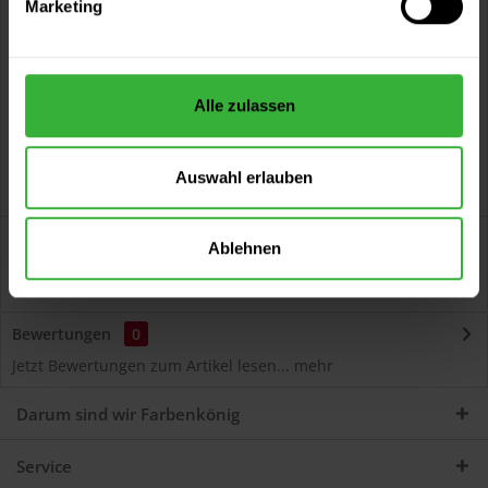
Marketing
Kostenloser Versand ab 60 EUR
Versand innerhalb von 48h*
Persönliche Beratung unter
040 60 77 65 23
Alle zulassen
Auswahl erlauben
Beschreibung
Ablehnen
Cetol BL Decor (013 Silbergrau) Dekorative, umweltschonende
Dünnschichtlasur für die...
mehr
Bewertungen
0
Jetzt Bewertungen zum Artikel lesen...
mehr
Darum sind wir Farbenkönig
Service