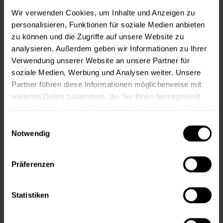
m²
Wir verwenden Cookies, um Inhalte und Anzeigen zu
personalisieren, Funktionen für soziale Medien anbieten
zu können und die Zugriffe auf unsere Website zu
analysieren. Außerdem geben wir Informationen zu Ihrer
Verwendung unserer Website an unsere Partner für
soziale Medien, Werbung und Analysen weiter. Unsere
In den
Warenkorb
Partner führen diese Informationen möglicherweise mit
weiteren Daten zusammen, die Sie ihnen bereitgestellt
Fragen zum Artikel?
Merken
haben oder die sie im Rahmen Ihrer Nutzung der Dienste
gesammelt haben.
Einwilligungsauswahl
Artikel-Nr.:
SI0001013_SILBERGRAU
Notwendig
Sie möchten eine größere Menge kaufen
und wünschen ein Angebot?
Präferenzen
Jetzt anfragen
Statistiken
Vorteile