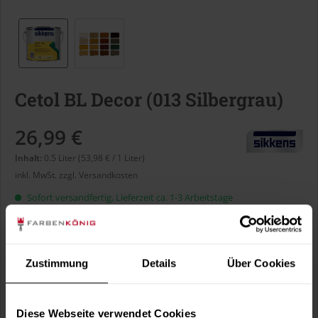
Cetol BL Decor (013 Silbergrau)
26,99 €
Inhalt:
0.5 Liter (53,98 € / 1 Liter)
inkl. MwSt.
zzgl. Versandkosten
Sofort versandfertig, Lieferzeit ca. 1-3 Arbeitstage
Liter:
Zustimmung
Details
Über Cookies
Verbrauch berechnen
Wie viele m² wollen Sie bearbeiten?
Diese Webseite verwendet Cookies