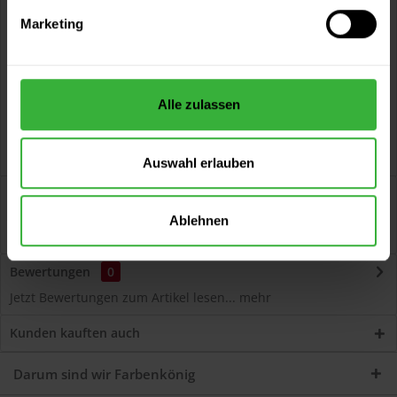
Kostenloser Versand ab 60 EUR
Marketing
Versand innerhalb von 48h*
Persönliche Beratung unter
040 60 77 65 23
Alle zulassen
Auswahl erlauben
Beschreibung
Cetol BL Decor (020 Ebenholz) Dekorative, umweltschonende
Ablehnen
Dünnschichtlasur für die Beschichtung...
mehr
Bewertungen
0
Jetzt Bewertungen zum Artikel lesen...
mehr
Kunden kauften auch
Darum sind wir Farbenkönig