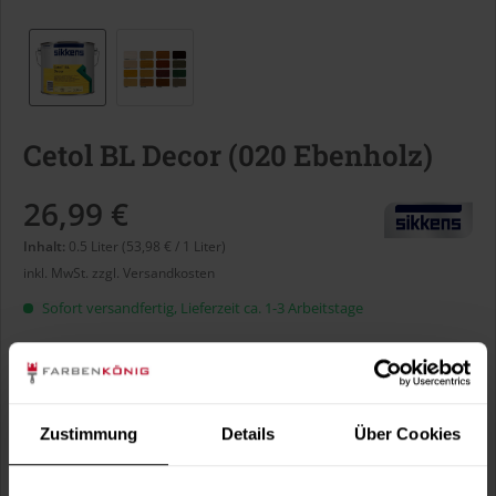
Cetol BL Decor (020 Ebenholz)
26,99 €
Inhalt:
0.5 Liter (53,98 € / 1 Liter)
inkl. MwSt.
zzgl. Versandkosten
Sofort versandfertig, Lieferzeit ca. 1-3 Arbeitstage
Liter:
Zustimmung
Details
Über Cookies
Verbrauch berechnen
Wie viele m² wollen Sie bearbeiten?