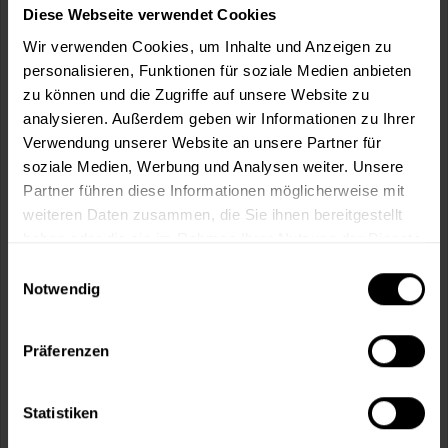
m²
Diese Webseite verwendet Cookies
Wir verwenden Cookies, um Inhalte und Anzeigen zu
personalisieren, Funktionen für soziale Medien anbieten
zu können und die Zugriffe auf unsere Website zu
analysieren. Außerdem geben wir Informationen zu Ihrer
Verwendung unserer Website an unsere Partner für
In den
Warenkorb
soziale Medien, Werbung und Analysen weiter. Unsere
Partner führen diese Informationen möglicherweise mit
Fragen zum Artikel?
Merken
weiteren Daten zusammen, die Sie ihnen bereitgestellt
haben oder die sie im Rahmen Ihrer Nutzung der Dienste
Artikel-Nr.:
SI0001020_EBENHOLZ
gesammelt haben.
Einwilligungsauswahl
Notwendig
Sie möchten eine größere Menge kaufen
und wünschen ein Angebot?
Präferenzen
Jetzt anfragen
Statistiken
Vorteile