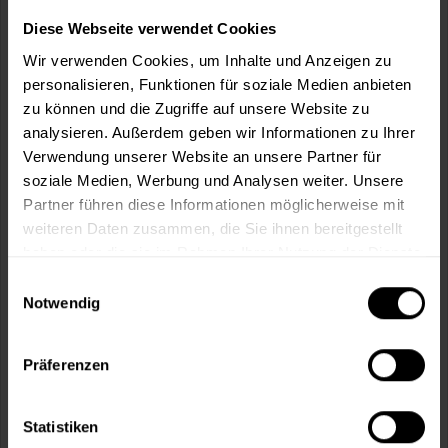
Wie viele m² wollen Sie bearbeiten?
Diese Webseite verwendet Cookies
m²
Wir verwenden Cookies, um Inhalte und Anzeigen zu
personalisieren, Funktionen für soziale Medien anbieten
zu können und die Zugriffe auf unsere Website zu
analysieren. Außerdem geben wir Informationen zu Ihrer
Verwendung unserer Website an unsere Partner für
In den
Warenkorb
soziale Medien, Werbung und Analysen weiter. Unsere
Partner führen diese Informationen möglicherweise mit
weiteren Daten zusammen, die Sie ihnen bereitgestellt
Fragen zum Artikel?
Merken
haben oder die sie im Rahmen Ihrer Nutzung der Dienste
gesammelt haben.
Artikel-Nr.:
SI0001090_SOMMERBLAU
Einwilligungsauswahl
Notwendig
Sie möchten eine größere Menge kaufen
und wünschen ein Angebot?
Präferenzen
Jetzt anfragen
Statistiken