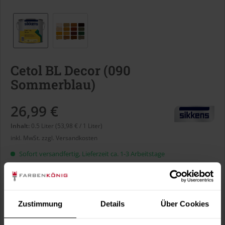
Cetol BL Decor (090
Sommerblau)
26,99 €
Inhalt:
0.5 Liter (53,98 € / 1 Liter)
inkl. MwSt.
zzgl. Versandkosten
Sofort versandfertig, Lieferzeit ca. 1-3 Arbeitstage
Liter:
Zustimmung
Details
Über Cookies
Verbrauch berechnen