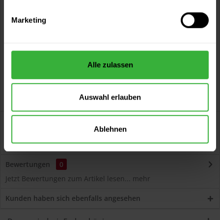
Vorteile
Marketing
Kostenloser Versand ab 60 EUR
Versand innerhalb von 48h*
Persönliche Beratung unter
040 60 77 65 23
Alle zulassen
Auswahl erlauben
Beschreibung
Ablehnen
Cetol BL Decor (090 Sommerblau) Dekorative,
umweltschonende Dünnschichtlasur für die...
mehr
Bewertungen
0
Jetzt Bewertungen zum Artikel lesen...
mehr
Kunden haben sich ebenfalls angesehen