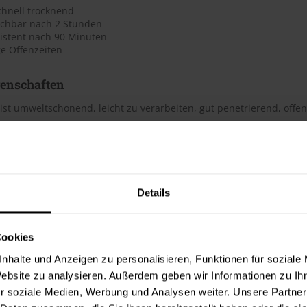
chnell trocknend
ichbar nach 2 Stunden
istent nach 90 Minuten
e Offenzeiten
genschaften
ist umweltschonend, leicht zu verarbeiten, gut penetrierend, offe
arm. Das Produkt ist mit einem Konservierungsmittel zum Schutz 
b nicht im Innenbereich eingesetzt werden. Anmerkung: Fenster u
nenräumen.
h
Details
te beträgt laut Hersteller ca. 15 m²/Liter. Der Verbrauch ist dabe
erbrauchszahlen handelt es sich um Richtwerte. Weitere Infos en
Cookies
nhalte und Anzeigen zu personalisieren, Funktionen für soziale
ter & Dokumente
Website zu analysieren. Außerdem geben wir Informationen zu I
r soziale Medien, Werbung und Analysen weiter. Unsere Partner