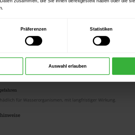
datenblätter
 Daten zusammen, die Sie ihnen bereitgestellt haben oder die s
n.
eitsdatenblatt A (PDF)
eitsdatenblatt B (PDF)
Präferenzen
Statistiken
 Merkblätter
s Merkblatt (PDF)
hnungselemente
Auswahl erlauben
nweise
gefahren
hädlich für Wasserorganismen, mit langfristiger Wirkung.
shinweise