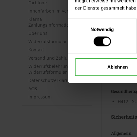
Sicherheits
möglicherweise mit weiteren
Farbtöne
der Dienste gesammelt habe
⤓
Sicherh
Innenfarben im Vergleich
⤓
Sicherh
Klarna
Einwilligungsauswahl
Zahlungsinformationen
Notwendig
Technische
Über uns
Widerrufsformular
⤓
Technische
Kontakt
Kennzeic
Versand und Zahlung
Widerrufsbelehrung &
Ablehnen
Widerrufsformular
Gefahrenhi
Datenschutzerklärung
AGB
Gesundheits
Impressum
H412 - Sc
Sicherheit
Allgemein