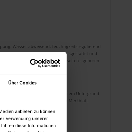
nporig, Wasser abweisend, feuchtigkeitsregulierend
des Filmes vor Mikroorganismen ausgestattet und
nd Außentüren - auch deren Innenseiten - gehören
Über Cookies
i abhängig von der Auftragsart und dem Untergrund.
tnehmen Sie bitte dem technischen Merkblatt.
 Medien anbieten zu können
hrer Verwendung unserer
 führen diese Informationen