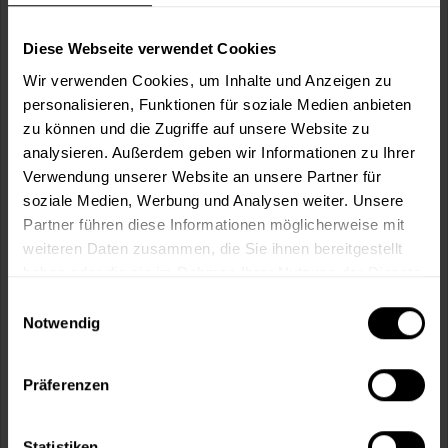
Wie viele m² wollen Sie bearbeiten?
m²
Diese Webseite verwendet Cookies
Wir verwenden Cookies, um Inhalte und Anzeigen zu
personalisieren, Funktionen für soziale Medien anbieten
zu können und die Zugriffe auf unsere Website zu
analysieren. Außerdem geben wir Informationen zu Ihrer
In den
Warenkorb
Verwendung unserer Website an unsere Partner für
soziale Medien, Werbung und Analysen weiter. Unsere
Partner führen diese Informationen möglicherweise mit
Fragen zum Artikel?
Merken
weiteren Daten zusammen, die Sie ihnen bereitgestellt
haben oder die sie im Rahmen Ihrer Nutzung der Dienste
Artikel-Nr.:
SI0005077_KIEFER
gesammelt haben.
Einwilligungsauswahl
Notwendig
Sie möchten eine größere Menge kaufen
und wünschen ein Angebot?
Präferenzen
Jetzt anfragen
Statistiken