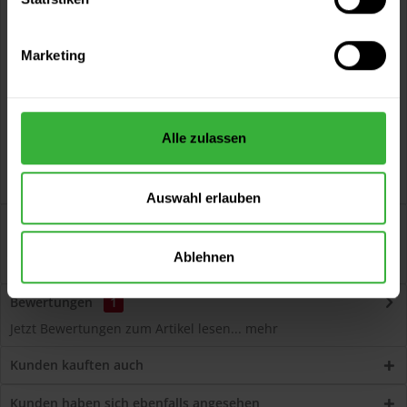
Vorteile
Kostenloser Versand ab 60 EUR
Marketing
Versand innerhalb von 48h*
Persönliche Beratung unter
040 60 77 65 23
Alle zulassen
Auswahl erlauben
Beschreibung
Cetol BLX-Pro Top (077 Kiefer) Seidenglänzende,
Ablehnen
wasserdampfdurchlässige Dickschichtlasur für...
mehr
Bewertungen
1
Jetzt Bewertungen zum Artikel lesen...
mehr
Kunden kauften auch
Kunden haben sich ebenfalls angesehen