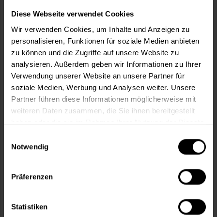
Wie viele m² wollen Sie bearbeiten?
Diese Webseite verwendet Cookies
m²
Wir verwenden Cookies, um Inhalte und Anzeigen zu
personalisieren, Funktionen für soziale Medien anbieten
zu können und die Zugriffe auf unsere Website zu
analysieren. Außerdem geben wir Informationen zu Ihrer
Verwendung unserer Website an unsere Partner für
In den
Warenkorb
soziale Medien, Werbung und Analysen weiter. Unsere
Partner führen diese Informationen möglicherweise mit
weiteren Daten zusammen, die Sie ihnen bereitgestellt
Fragen zum Artikel?
Merken
haben oder die sie im Rahmen Ihrer Nutzung der Dienste
gesammelt haben.
Artikel-Nr.:
SI0005090_SOMMERBLAU
Einwilligungsauswahl
Notwendig
Sie möchten eine größere Menge kaufen
und wünschen ein Angebot?
Präferenzen
Jetzt anfragen
Statistiken