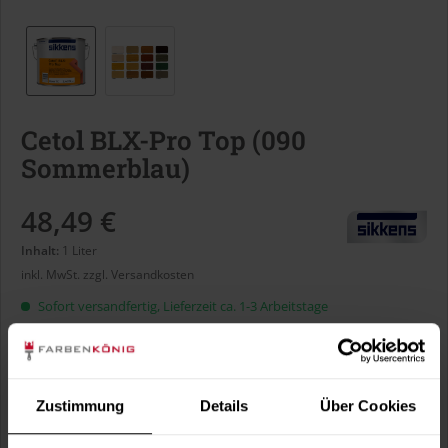
Cetol BLX-Pro Top (090
Sommerblau)
48,49 €
Inhalt:
1 Liter
inkl. MwSt.
zzgl. Versandkosten
Sofort versandfertig, Lieferzeit ca. 1-3 Arbeitstage
Liter:
Zustimmung
Details
Über Cookies
Verbrauch berechnen