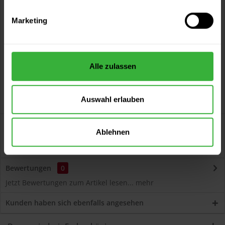
Vorteile
Marketing
Kostenloser Versand ab 60 EUR
Versand innerhalb von 48h*
Persönliche Beratung unter
040 60 77 65 23
Alle zulassen
Auswahl erlauben
Beschreibung
Ablehnen
Cetol BLX-Pro Top (090 Sommerblau) Seidenglänzende,
wasserdampfdurchlässige Dickschichtlasur...
mehr
Bewertungen
0
Jetzt Bewertungen zum Artikel lesen...
mehr
Kunden haben sich ebenfalls angesehen