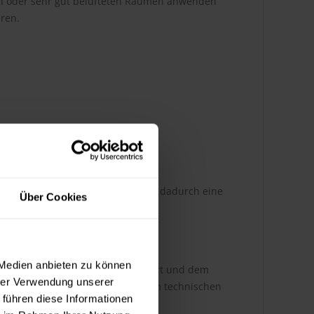
h oder sehr gut belüfteten Räumen anwenden 
ren.
optimale Penetration ins Holz und dadurch eine
Über Cookies
 Medien anbieten zu können
st dabei abhängig von der Auftragsart und dem
hrer Verwendung unserer
ere Infos entnehmen Sie bitte dem technischen
 führen diese Informationen