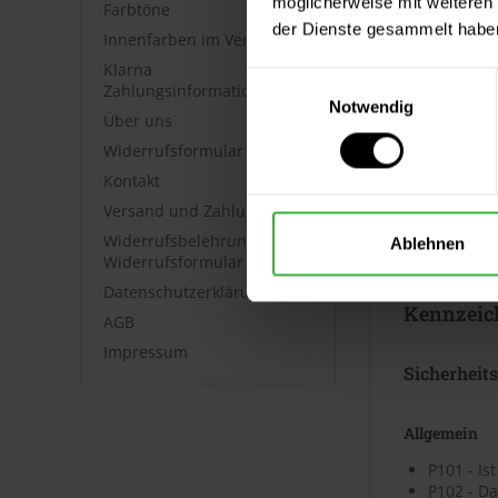
möglicherweise mit weiteren
Farbtöne
der Dienste gesammelt habe
Innenfarben im Vergleich
Datenblät
Klarna
Einwilligungsauswahl
Zahlungsinformationen
Sicherheits
Notwendig
Über uns
⤓
Sicherh
Widerrufsformular
⤓
Sicherh
Kontakt
Versand und Zahlung
Technische
Widerrufsbelehrung &
Ablehnen
⤓
Technische
Widerrufsformular
Datenschutzerklärung
Kennzeic
AGB
Impressum
Sicherheit
Allgemein
P101 - Is
P102 - Da