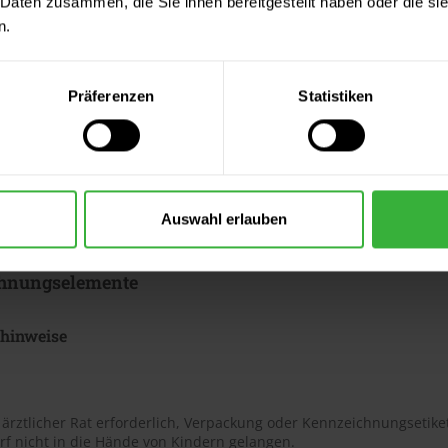
 Daten zusammen, die Sie ihnen bereitgestellt haben oder die s
n.
ter & Dokumente
datenblätter
Präferenzen
Statistiken
eitsdatenblatt A (PDF)
eitsdatenblatt B (PDF)
 Merkblätter
Auswahl erlauben
s Merkblatt (PDF)
hnungselemente
shinweise
t ärztlicher Rat erforderlich, Verpackung oder Kennzeichnungsetiket
rf nicht in die Hände von Kindern gelangen.