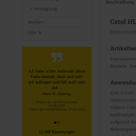
Beschreibung
Versieglung
Cetol HL
Marken
Dünnschicht
Sale %
Artikelbe
Transparent
Bauteile. Ge
Schnelle, unkomplizierte
Bestellung über die Homepage,
Anwendu
schnelle Lieferung, gute
Sendungsverfolgung ...
Zum Schutz 
Datum der Veröffentlichung:
Holzbauteile
07.08.2026
Datum der Kauferfahrung: 27.07.2026
Sikkens Cet
maßhaltiger 
aufgrund der
Mikroorgani
12,668 Bewertungen