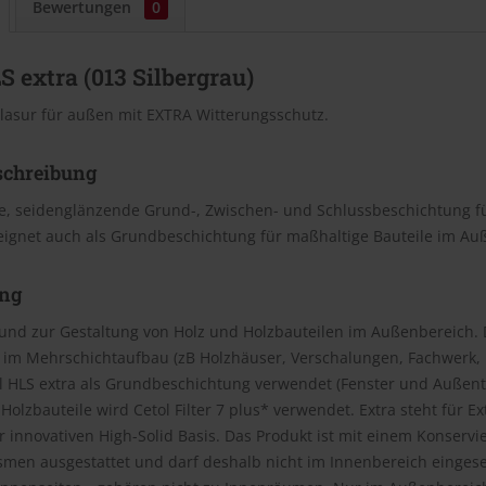
Bewertungen
0
S extra (013 Silbergrau)
lasur für außen mit EXTRA Witterungsschutz.
schreibung
e, seidenglänzende Grund-, Zwischen- und Schlussbeschichtung f
eignet auch als Grundbeschichtung für maßhaltige Bauteile im Au
ng
und zur Gestaltung von Holz und Holzbauteilen im Außenbereich. 
 im Mehrschichtaufbau (zB Holzhäuser, Verschalungen, Fachwerk, P
ol HLS extra als Grundbeschichtung verwendet (Fenster und Außent
Holzbauteile wird Cetol Filter 7 plus* verwendet. Extra steht für 
 innovativen High-Solid Basis. Das Produkt ist mit einem Konservi
smen ausgestattet und darf deshalb nicht im Innenbereich einges