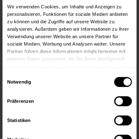
m²
Wir verwenden Cookies, um Inhalte und Anzeigen zu
personalisieren, Funktionen für soziale Medien anbieten
zu können und die Zugriffe auf unsere Website zu
analysieren. Außerdem geben wir Informationen zu Ihrer
Verwendung unserer Website an unsere Partner für
In den
Warenkorb
soziale Medien, Werbung und Analysen weiter. Unsere
Partner führen diese Informationen möglicherweise mit
weiteren Daten zusammen, die Sie ihnen bereitgestellt
Fragen zum Artikel?
Merken
haben oder die sie im Rahmen Ihrer Nutzung der Dienste
gesammelt haben.
Einwilligungsauswahl
Artikel-Nr.:
DIS0020RAL1014
Notwendig
Sie möchten eine größere Menge kaufen
und wünschen ein Angebot?
Präferenzen
Jetzt anfragen
Statistiken
Vorteile