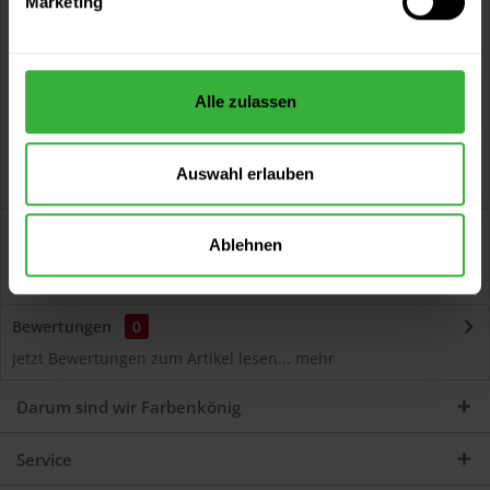
Marketing
Kostenloser Versand ab 60 EUR
Versand innerhalb von 48h*
Persönliche Beratung unter
040 60 77 65 23
Alle zulassen
Auswahl erlauben
Beschreibung
Ablehnen
DisboCRET 535 1K-Acryl-Betonlasur (RAL 1014 Elfenbein)
Schutzbeschichtung für Beton im...
mehr
Bewertungen
0
Jetzt Bewertungen zum Artikel lesen...
mehr
Darum sind wir Farbenkönig
Service