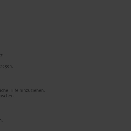
en.
tragen.
iche Hilfe hinzuziehen.
aschen.
n.