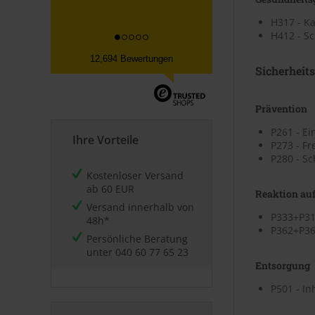
H317 - K
H412 - Sc
12,694 Bewertungen
Sicherheit
Prävention
P261 - Ei
Ihre Vorteile
P273 - Fr
P280 - S
Kostenloser Versand
ab 60 EUR
Reaktion auf
Versand innerhalb von
P333+P313
48h*
P362+P36
Persönliche Beratung
unter
040 60 77 65 23
Entsorgung
P501 - In