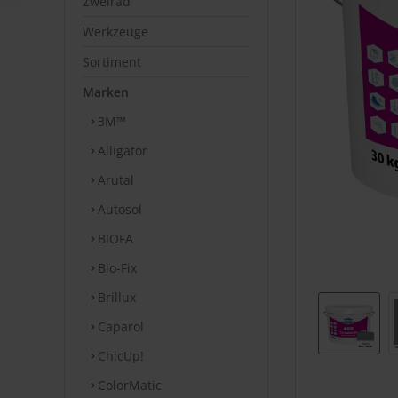
Zweirad
Werkzeuge
Sortiment
Marken
3M™
Alligator
Arutal
Autosol
BIOFA
Bio-Fix
Brillux
Caparol
ChicUp!
ColorMatic