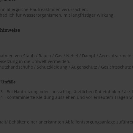
ann allergische Hautreaktionen verursachen.
hädlich für Wasserorganismen, mit langfristiger Wirkung.
shinweise
natmen von Staub / Rauch / Gas / Nebel / Dampf / Aerosol vermeid
eisetzung in die Umwelt vermeiden.
chutzhandschuhe / Schutzkleidung / Augenschutz / Gesichtsschutz 
 Unfälle
 - Bei Hautreizung oder -ausschlag: ärztlichen Rat einholen / ärztl
4 - Kontaminierte Kleidung ausziehen und vor erneutem Tragen w
halt/ Behälter einer anerkannten Abfallentsorgungsanlage zuführe