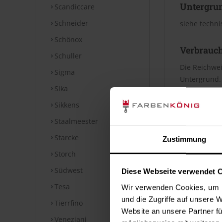
Untergru
Scandiccare
Schneider
siehe techni
Schönox
Verbrauc
Schuller
Die Reichwei
Sigma
Untergrund. 
Sika
Merkblatt.
Sikkens
Datenblät
Staalmeester
Starcke
Zustimmung
Sicherheits
Storch
⤓
Sicherheit
Südwest
Diese Webseite verwendet 
Tesa
Technische
Wir verwenden Cookies, um I
und die Zugriffe auf unsere 
Tierrfino
⤓
Technische
Website an unsere Partner fü
Veneziani