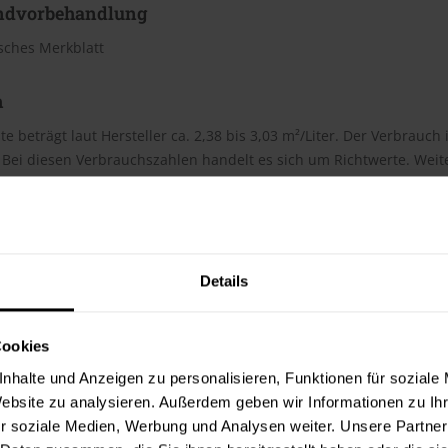
ndvorbehandlung
sches Merkblatt
h
te beträgt laut Hersteller ca. 2,38 bis 3,03 m²/Liter. Der Verbrauc
Bei diesen Verbrauchszahlen handelt es sich um Richtwerte. Weit
ter & Dokumente
Details
datenblätter
sdatenblatt (PDF)
Cookies
 Merkblätter
nhalte und Anzeigen zu personalisieren, Funktionen für soziale
Website zu analysieren. Außerdem geben wir Informationen zu I
s Merkblatt (PDF)
r soziale Medien, Werbung und Analysen weiter. Unsere Partner