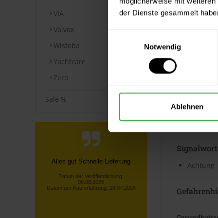
möglicherweise mit weiteren
Kennzeic
der Dienste gesammelt habe
VIA
Volvox
Gefahrenp
Einwilligungsauswahl
Wistoba
Notwendig
Yachtcare
Zero
GHS07
Sale %
Ablehnen
Ausrufezei
Signalwort
Alles gut Schnelle Lieferung
Achtung
Datum der Veröffentlichung:
08.08.2026
Datum der Kauferfahrung: 28.07.2026
Gefahrenhi
Gesundheits