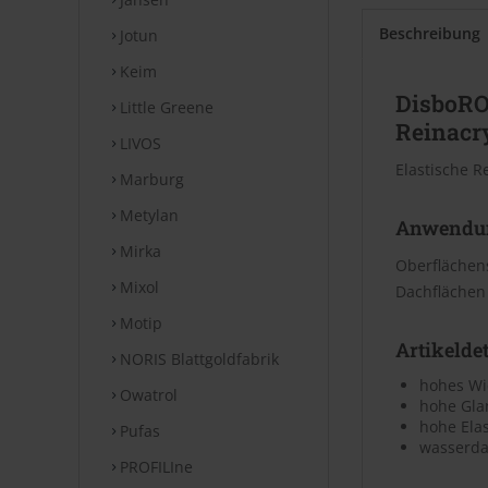
Beschreibung
Jotun
Keim
DisboRO
Little Greene
Reinacr
LIVOS
Elastische R
Marburg
Metylan
Anwendu
Mirka
Oberflächens
Mixol
Dach­flächen
Motip
Artikeldet
NORIS Blattgoldfabrik
hohes Wi
Owatrol
hohe Gla
hohe Elas
Pufas
wasserda
PROFILIne