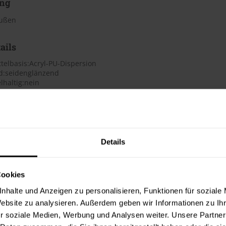
ng
außen
ails
telbasis:Acryl-PU-Dispersion
d:seidenglänzend
lhaltig:nein
rdünnbar:ja
ndvorbehandlung
sches Merkblatt
Details
h
Cookies
te beträgt laut Hersteller ca. 3,57 bis 6,25 m²/Liter. Der Verbrauc
nhalte und Anzeigen zu personalisieren, Funktionen für soziale
Bei diesen Verbrauchszahlen handelt es sich um Richtwerte. Weit
Website zu analysieren. Außerdem geben wir Informationen zu I
r soziale Medien, Werbung und Analysen weiter. Unsere Partner