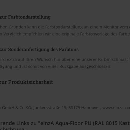
zur Farbtondarstellung
chen Gründen kann die Farbtondarstellung an einem Monitor vom 
n Vergleich empfehlen wir eine originale Farbtonvorlage des Farb
zur Sonderanfertigung des Farbtons
wird extra auf Ihren Wunsch hin über eine unserer Farbmischmasc
tigung und ist somit von einer Rückgabe ausgeschlossen.
ur Produktsicherheit
n GmbH & Co KG, Junkersstraße 13, 30179 Hannover, www.einza.c
rende Links zu "einzA Aqua-Floor PU (RAL 8015 Kas
chichtung"