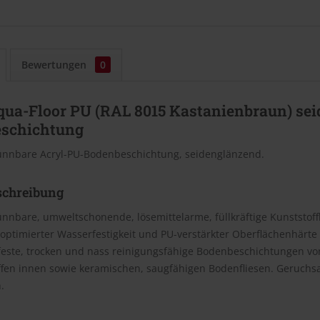
Bewertungen
0
qua-Floor PU (RAL 8015 Kastanienbraun) se
schichtung
nnbare Acryl-PU-Bodenbeschichtung, seidenglänzend.
schreibung
nnbare, umweltschonende, lösemittelarme, füllkräftige Kunststof
 optimierter Wasserfestigkeit und PU-verstärkter Oberflächenhärte
feste, trocken und nass reinigungsfähige Bodenbeschichtungen von
ffen innen sowie keramischen, saugfähigen Bodenfliesen. Geruc
.