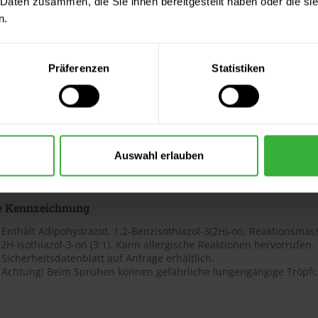
 Daten zusammen, die Sie ihnen bereitgestellt haben oder die s
ter & Dokumente
n.
datenblätter
Präferenzen
Statistiken
sdatenblatt (PDF)
 Merkblätter
s Merkblatt (PDF)
Auswahl erlauben
hnungselemente
e Kennzeichnung
Enthält Adipohydrazid, 1,2-Benzisothiazol-3(2H)-on, Reaktionsmass
2H-isothiazol-3-on (3:1). Kann allergische Reaktionen hervorrufen.
Sicherheitsdatenblatt auf Anfrage erhältlich.
 Achtung! Beim Sprühen können gefährliche lungengängige Tröpfch
.