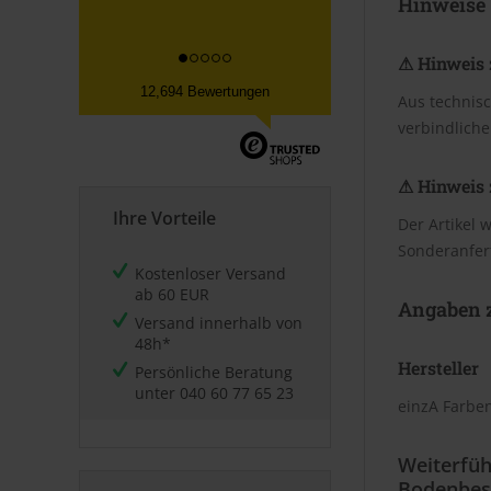
Hinweise
Datum der Kauferfahrung: 30.07.2026
⚠ Hinweis 
12,694 Bewertungen
Aus technis
verbindliche
⚠ Hinweis 
Ihre Vorteile
Der Artikel 
Sonderanfer
Kostenloser Versand
ab 60 EUR
Angaben z
Versand innerhalb von
48h*
Hersteller
Persönliche Beratung
unter
040 60 77 65 23
einzA Farbe
Weiterfüh
Bodenbes