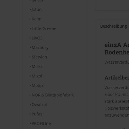
Jotun
Keim
Beschreibung
Little Greene
LIVOS
einzA A
Marburg
Bodenbe
Metylan
Wasserverdü
Mirka
Mixol
Artikelbe
Motip
Wasserverdü
Floor PU mit
NORIS Blattgoldfabrik
stark abrieb
Owatrol
Holzwerksto
Pufas
anzuwenden
PROFILIne