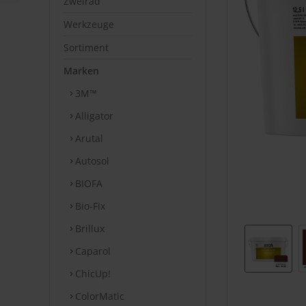
Zweirad
Werkzeuge
Sortiment
Marken
3M™
Alligator
Arutal
Autosol
BIOFA
Bio-Fix
Brillux
Caparol
ChicUp!
ColorMatic