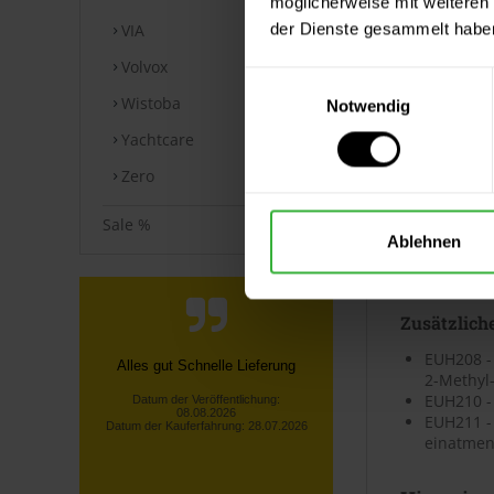
möglicherweise mit weiteren
Datenblät
der Dienste gesammelt habe
VIA
Volvox
Sicherheits
Einwilligungsauswahl
Wistoba
Notwendig
⤓
Sicherheit
Yachtcare
Technische
Zero
⤓
Technische
Sale %
Ablehnen
Kennzeic
Zusätzlich
EUH208 - 
Telefonische Info, dass nicht die
2-Methyl-
gesamte bestellte Ware vorrätig
EUH210 - 
war! Unverzügliche
EUH211 -
Rückerstattu...
einatmen
Lothar S., Kürten
Datum der Veröffentlichung:
08.08.2026