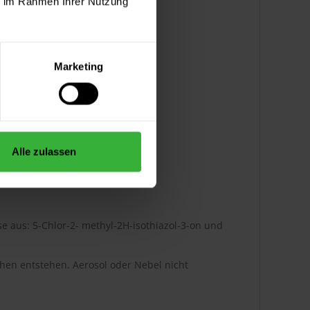
ie im Rahmen Ihrer Nutzung
Marketing
Alle zulassen
e aus: 5-Chlor-2- methyl-2H-isothiazol-3-on und
en entstehen. Aerosol oder Nebel nicht