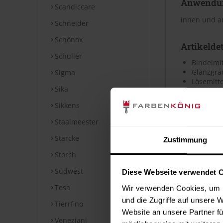
Anwendu
Scandiccare
innen und 
Schneider
Schönox
Artikeldet
Schuller
Bindelmit
Glanzgra
Sigma
Lösemitte
Sika
Wasserve
Sikkens
Untergru
Staalmeester
siehe techni
Starcke
Zustimmung
Storch
Verbrauc
Südwest
Diese Webseite verwendet 
Die Reichwei
Tesa
Wir verwenden Cookies, um I
Untergrund. 
und die Zugriffe auf unsere 
Merkblatt.
Tierrfino
Website an unsere Partner fü
Veneziani