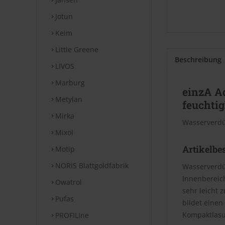
Jotun
Keim
Little Greene
Beschreibung
LIVOS
Marburg
einzA A
Metylan
feuchti
Mirka
Wasserverdü
Mixol
Artikelbe
Motip
NORIS Blattgoldfabrik
Wasserverdü
Innenbereich
Owatrol
sehr leicht 
Pufas
bildet einen
Kompaktlasur
PROFILIne