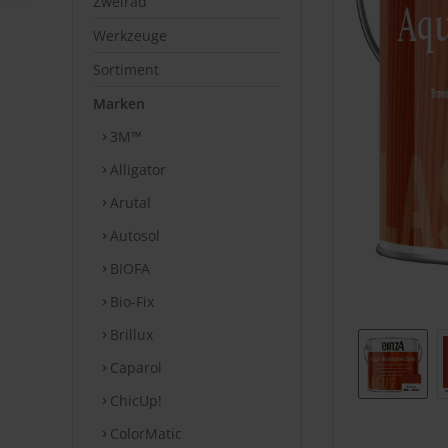
Zweirad
Werkzeuge
Sortiment
Marken
3M™
Alligator
Arutal
Autosol
BIOFA
Bio-Fix
Brillux
Caparol
ChicUp!
ColorMatic