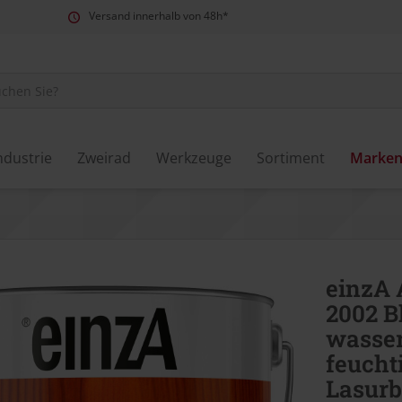
Versand innerhalb von 48h*
ndustrie
Zweirad
Werkzeuge
Sortiment
Marke
einzA
2002 B
wasse
feucht
Lasurb