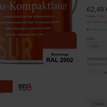
62,49 
Inhalt:
1 Liter
inkl. MwSt.
zzg
Sofort versa
Liter:
Verbrauch 
Wie viele m²
m