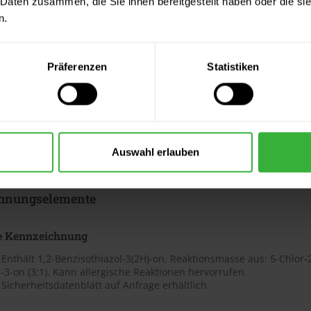
 Daten zusammen, die Sie ihnen bereitgestellt haben oder die s
n.
ter & Dokumente
Präferenzen
Statistiken
datenblätter
sdatenblatt (PDF)
 Merkblätter
Auswahl erlauben
s Merkblatt (PDF)
hnungselemente
e Kennzeichnung
Enthält 1,2-Benzisothiazol-3(2H)-on, Reaktionsmasse aus: 5-Chlor-
l-3-on (3:1). Kann allergische Reaktionen hervorrufen.
Sicherheitsdatenblatt auf Anfrage erhältlich.