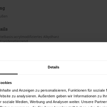
ng
außen
ails
telbasis:acrylmodifiziertes Alkydharz
d:seidenglänzend
et:ja
lhaltig:nein
rdünnbar:ja
ndvorbehandlung
Details
sches Merkblatt
Cookies
h
nhalte und Anzeigen zu personalisieren, Funktionen für soziale
te beträgt laut Hersteller ca. 10 bis 13 m²/Liter. Der Verbrauch i
Website zu analysieren. Außerdem geben wir Informationen zu I
Bei diesen Verbrauchszahlen handelt es sich um Richtwerte. Weit
r soziale Medien, Werbung und Analysen weiter. Unsere Partner