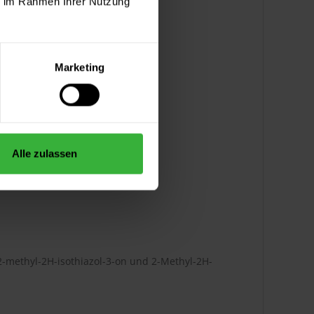
ie im Rahmen Ihrer Nutzung
Marketing
Alle zulassen
2-methyl-2H-isothiazol-3-on und 2-Methyl-2H-