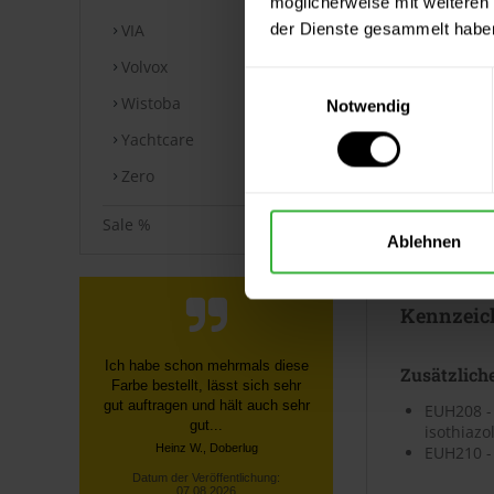
Merkblatt.
möglicherweise mit weiteren
der Dienste gesammelt habe
VIA
Datenblät
Volvox
Einwilligungsauswahl
Wistoba
Notwendig
Sicherheits
Yachtcare
⤓
Sicherheit
Zero
Technische
Sale %
Ablehnen
⤓
Technische
Kennzeic
Schnelle, unkomplizierte
Zusätzlich
Bestellung über die Homepage,
schnelle Lieferung, gute
EUH208 - 
Sendungsverfolgung ...
isothiazo
EUH210 - 
Datum der Veröffentlichung:
07.08.2026
Datum der Kauferfahrung: 27.07.2026