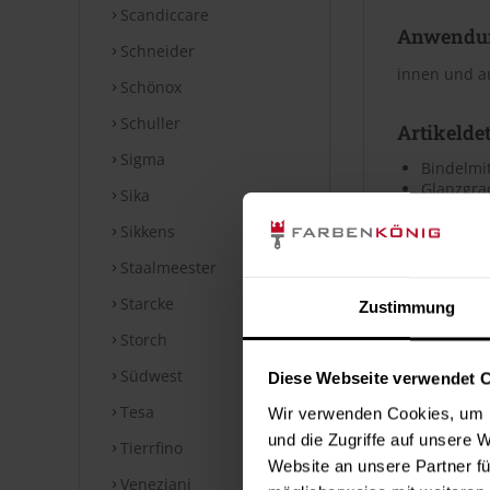
Scandiccare
Anwendu
Schneider
innen und 
Schönox
Schuller
Artikeldet
Sigma
Bindelmit
Glanzgra
Sika
PU vergüt
Lösemitte
Sikkens
Wasserve
Staalmeester
Starcke
Untergru
Zustimmung
Storch
siehe techni
Südwest
Diese Webseite verwendet 
Verbrauc
Tesa
Wir verwenden Cookies, um I
Die Reichwei
und die Zugriffe auf unsere 
Tierrfino
Untergrund. 
Website an unsere Partner fü
Veneziani