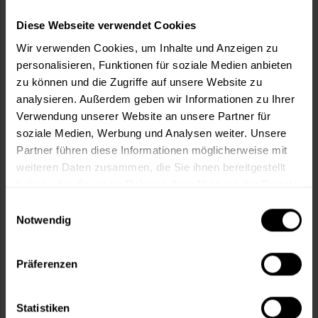
Diese Webseite verwendet Cookies
Verbrauch berechnen
Wie viele m² wollen Sie bearbeiten?
Wir verwenden Cookies, um Inhalte und Anzeigen zu
personalisieren, Funktionen für soziale Medien anbieten
m²
zu können und die Zugriffe auf unsere Website zu
analysieren. Außerdem geben wir Informationen zu Ihrer
Verwendung unserer Website an unsere Partner für
soziale Medien, Werbung und Analysen weiter. Unsere
Partner führen diese Informationen möglicherweise mit
In den
Warenkorb
weiteren Daten zusammen, die Sie ihnen bereitgestellt
haben oder die sie im Rahmen Ihrer Nutzung der Dienste
gesammelt haben.
Einwilligungsauswahl
Fragen zum Artikel?
Merken
Notwendig
Artikel-Nr.:
EZA0040RAL2003
Präferenzen
Sie möchten eine größere Menge kaufen
und wünschen ein Angebot?
Statistiken