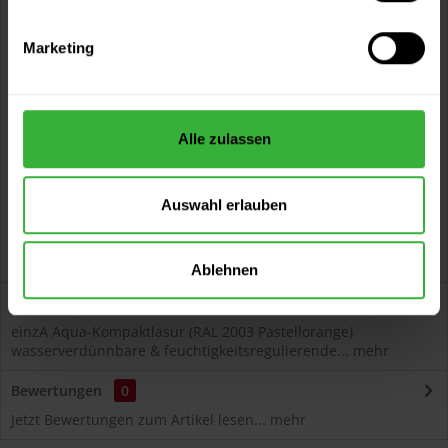
Jetzt anfragen
Marketing
Vorteile
Kostenloser Versand ab 60 EUR
Versand innerhalb von 48h*
Alle zulassen
Persönliche Beratung unter
040 60 77 65 23
Auswahl erlauben
Ablehnen
Beschreibung
einzA Aqua-Kompaktlasur (RAL 2003 Pastellorange)
wasserverdünnbare & feuchtigkeitsregulierende...
mehr
Bewertungen
0
Jetzt Bewertungen zum Artikel lesen...
mehr