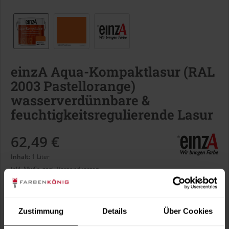
einzA Aqua-Kompaktlasur (RAL
2003 Pastellorange)
wasserverdünnbare &
feuchtigkeitsregulierende Lasur
62,49 €
Inhalt:
1 Liter
inkl. MwSt.
zzgl. Versandkosten
Sofort versandfertig, Lieferzeit ca. 1-3 Arbeitstage
Liter:
Zustimmung
Details
Über Cookies