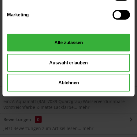
Jetzt anfragen
Marketing
Vorteile
Kostenloser Versand ab 60 EUR
Versand innerhalb von 48h*
Alle zulassen
Persönliche Beratung unter
040 60 77 65 23
Auswahl erlauben
Ablehnen
Beschreibung
einzA Aquamatt (RAL 7039 Quarzgrau) Wasserverdünnbare
Vorstreichfarbe & matte Lackfarbe...
mehr
Bewertungen
0
Jetzt Bewertungen zum Artikel lesen...
mehr