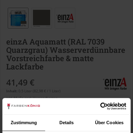
einzA Aquamatt (RAL 7039
Quarzgrau) Wasserverdünnbare
Vorstreichfarbe & matte
Lackfarbe
41,49 €
Inhalt:
0.5 Liter (82,98 € / 1 Liter)
inkl. MwSt.
zzgl. Versandkosten
Sofort versandfertig, Lieferzeit ca. 1-3 Arbeitstage
Liter:
Zustimmung
Details
Über Cookies