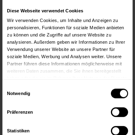
Diese Webseite verwendet Cookies
Verbrauch berechnen
Wie viele m² wollen Sie bearbeiten?
Wir verwenden Cookies, um Inhalte und Anzeigen zu
personalisieren, Funktionen für soziale Medien anbieten
m²
zu können und die Zugriffe auf unsere Website zu
analysieren. Außerdem geben wir Informationen zu Ihrer
Verwendung unserer Website an unsere Partner für
soziale Medien, Werbung und Analysen weiter. Unsere
Partner führen diese Informationen möglicherweise mit
In den
Warenkorb
weiteren Daten zusammen, die Sie ihnen bereitgestellt
haben oder die sie im Rahmen Ihrer Nutzung der Dienste
gesammelt haben.
Einwilligungsauswahl
Fragen zum Artikel?
Merken
Notwendig
Artikel-Nr.:
EZA0041RAL7039
Präferenzen
Sie möchten eine größere Menge kaufen
und wünschen ein Angebot?
Statistiken