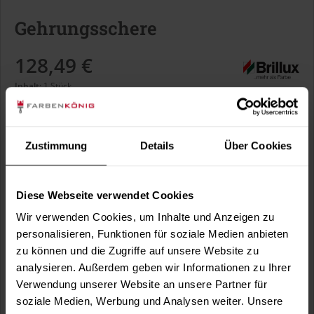
Gehrungsschere
128,49 €
Inhalt:
1 Stück
inkl. MwSt.
zzgl. Versandkosten
Sofort versandfertig, Lieferzeit ca. 1-3 Arbeitstage
Zustimmung
Details
Über Cookies
In den
Warenkorb
Diese Webseite verwendet Cookies
Wir verwenden Cookies, um Inhalte und Anzeigen zu
Fragen zum Artikel?
Merken
personalisieren, Funktionen für soziale Medien anbieten
zu können und die Zugriffe auf unsere Website zu
Artikel-Nr.:
BX3767
analysieren. Außerdem geben wir Informationen zu Ihrer
Verwendung unserer Website an unsere Partner für
Sie möchten eine größere Menge kaufen
soziale Medien, Werbung und Analysen weiter. Unsere