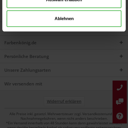
Jetzt Bewertungen zum Artikel lesen...
mehr
Darum sind wir Farbenkönig
Ablehnen
Service
Farbenkönig.de
Persönliche Beratung
Unsere Zahlungsarten
Wir versenden mit
Widerruf erklären
Alle Preise inkl. gesetzl. Mehrwertsteuer zzgl. Versandkostenund ggf.
Nachnahmegebühren, wenn nicht anders beschrieben.
*Ein Versand innerhalb von 48 Stunden kann dann gewährleistet werden,
wenn der/die bestellte/n Artikel als sofort versandfertig gekennzeichnet