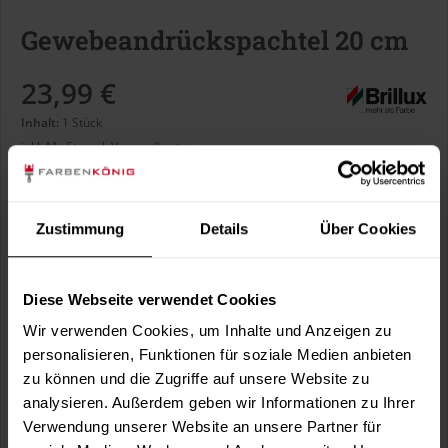
Gewebeandrückspachtel 20 cm
23,99 €
Inhalt:
1 Stück
inkl. MwSt.
zzgl. Versandkosten
Sofort versandfertig, Lieferzeit ca. 1-3 Arbeitstage
Zustimmung
Details
Über Cookies
In den
Warenkorb
Diese Webseite verwendet Cookies
Fragen zum Artikel?
Merken
Wir verwenden Cookies, um Inhalte und Anzeigen zu
personalisieren, Funktionen für soziale Medien anbieten
Artikel-Nr.:
BX1323
zu können und die Zugriffe auf unsere Website zu
analysieren. Außerdem geben wir Informationen zu Ihrer
Sie möchten eine größere Menge kaufen
Verwendung unserer Website an unsere Partner für