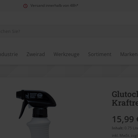
Versand innerhalb von 48h*
ndustrie
Zweirad
Werkzeuge
Sortiment
Marken
Glutoc
Kraftr
15,99 
Inhalt:
0.75 Lit
inkl. MwSt.
zzg