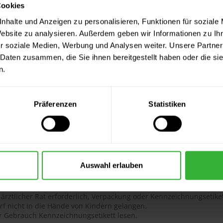
Cookies
nhalte und Anzeigen zu personalisieren, Funktionen für soziale
Website zu analysieren. Außerdem geben wir Informationen zu I
r soziale Medien, Werbung und Analysen weiter. Unsere Partner
 Daten zusammen, die Sie ihnen bereitgestellt haben oder die s
n.
nweise
gefahren
Präferenzen
Statistiken
erursacht Hautreizungen.
erursacht schwere Augenreizung.
shinweise
Auswahl erlauben
t ärztlicher Rat erforderlich, Verpackung oder Kennzeichnungsetiket
rf nicht in die Hände von Kindern gelangen.
or Gebrauch Kennzeichnungsetikett lesen.