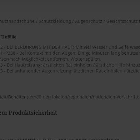
chutzhandschuhe / Schutzkleidung / Augenschutz / Gesichtsschutz 
 Unfälle
2 - BEI BERÜHRUNG MIT DER HAUT: Mit viel Wasser und Seife was
1+P338 - Bei Kontakt mit den Augen: Einige Minuten lang behutsa
nsen nach Möglichkeit entfernen. Weiter spülen.
 - Bei Hautreizung: ärztlichen Rat einholen / ärztliche Hilfe hinzu
 - Bei anhaltender Augenreizung: ärztlichen Rat einholen / ärztlic
halt/Behälter gemäß den lokalen/regionalen/nationalen Vorschrift
ur Produktsicherheit