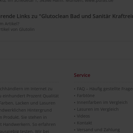
KG, Im Schedetal 1, 34346 Hann. Münden, www.pufas.de
rende Links zu "Glutoclean Bad und Sanitär Kraftrei
m Artikel?
tikel von Glutolin
Service
chhändlern im Internet zu
FAQ – Häufig gestellte Frag
Farbtöne
u einhundert Prozent Qualität
Innenfarben im Vergleich
n Farben, Lacken und Lasuren
Lasuren im Vergleich
andwerklichen Hintergrund
Videos
 Produkt. Sie stehen in
Kontakt
it Handwerkern. So erfahren
Versand und Zahlung
usgiebig testen. Wir bei