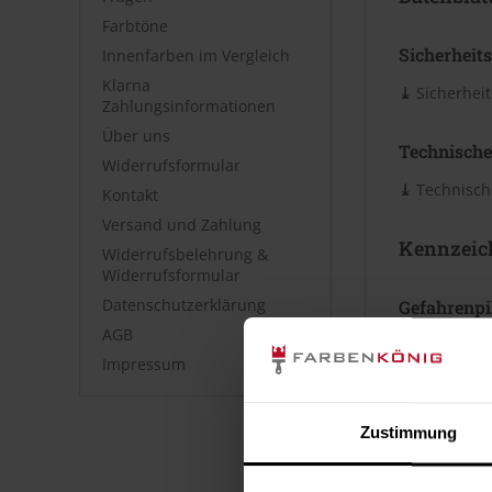
Farbtöne
Sicherheits
Innenfarben im Vergleich
Klarna
⤓
Sicherheit
Zahlungsinformationen
Über uns
Technische
Widerrufsformular
⤓
Technische
Kontakt
Versand und Zahlung
Kennzeic
Widerrufsbelehrung &
Widerrufsformular
Datenschutzerklärung
Gefahrenp
AGB
Impressum
Zustimmung
GHS07
Ausrufezei