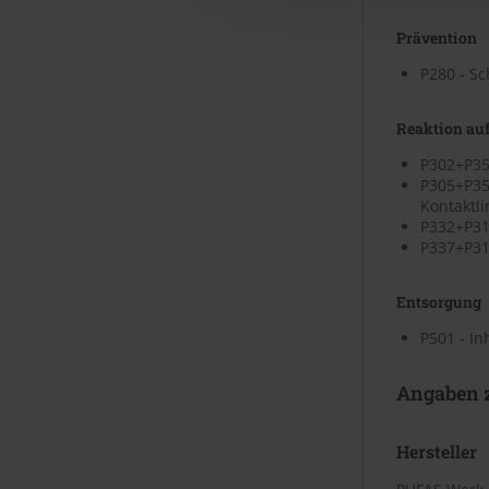
Prävention
P280 - S
Reaktion auf
P302+P35
P305+P35
Kontaktli
P332+P313
P337+P313
Entsorgung
P501 - In
Angaben z
Hersteller