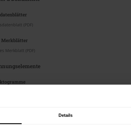
datenblätter
sdatenblatt (PDF)
 Merkblätter
s Merkblatt (PDF)
hnungselemente
iktogramme
Details
chen