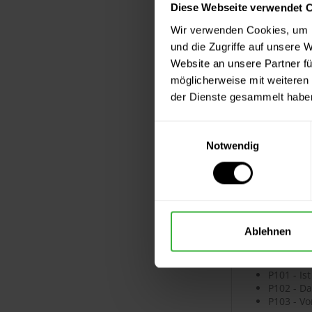
Diese Webseite verwendet 
Wir verwenden Cookies, um I
Signalwort
und die Zugriffe auf unsere 
Website an unsere Partner fü
Achtung
möglicherweise mit weiteren
der Dienste gesammelt habe
Gefahrenhi
Einwilligungsauswahl
Gesundheits
Notwendig
H315 - V
H319 - V
Sicherheit
Ablehnen
Allgemein
P101 - Is
P102 - Da
P103 - V