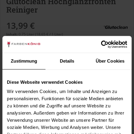
Glutoclean Hochglanzfronten
Reiniger
13,99 €
Inhalt:
0.75 Liter (18,65 € / 1 Liter)
inkl. MwSt.
zzgl. Versandkosten
Sofort versandfertig, Lieferzeit ca. 1-3 Arbeitstage
Zustimmung
Details
Über Cookies
In den
Warenkorb
Diese Webseite verwendet Cookies
Wir verwenden Cookies, um Inhalte und Anzeigen zu
Fragen zum Artikel?
Merken
personalisieren, Funktionen für soziale Medien anbieten
zu können und die Zugriffe auf unsere Website zu
Artikel-Nr.:
GLC0011
analysieren. Außerdem geben wir Informationen zu Ihrer
Verwendung unserer Website an unsere Partner für
Sie möchten eine größere Menge kaufen
soziale Medien, Werbung und Analysen weiter. Unsere
und wünschen ein Angebot?