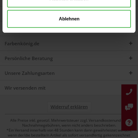
Jetzt Bewertungen zum Artikel lesen...
mehr
Darum sind wir Farbenkönig
Ablehnen
Service
Farbenkönig.de
Persönliche Beratung
Unsere Zahlungsarten
Wir versenden mit
Widerruf erklären
Alle Preise inkl. gesetzl. Mehrwertsteuer zzgl. Versandkostenund ggf.
Nachnahmegebühren, wenn nicht anders beschrieben.
*Ein Versand innerhalb von 48 Stunden kann dann gewährleistet werden,
wenn der/die bestellte/n Artikel als sofort versandfertig gekennzeichnet