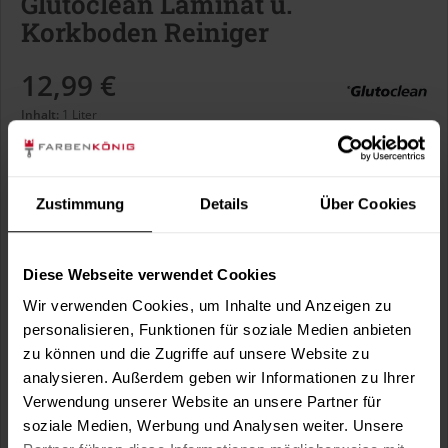
Glutoclean Laminat u.
Korkboden Reiniger
12,99 €
Inhalt:
1 Liter
inkl. MwSt.
zzgl. Versandkosten
Sofort versandfertig, Lieferzeit ca. 1-3 Arbeitstage
Zustimmung
Details
Über Cookies
In den
Warenkorb
Diese Webseite verwendet Cookies
Wir verwenden Cookies, um Inhalte und Anzeigen zu
Fragen zum Artikel?
Merken
personalisieren, Funktionen für soziale Medien anbieten
zu können und die Zugriffe auf unsere Website zu
Artikel-Nr.:
GLC0016
analysieren. Außerdem geben wir Informationen zu Ihrer
Verwendung unserer Website an unsere Partner für
Sie möchten eine größere Menge kaufen
soziale Medien, Werbung und Analysen weiter. Unsere
und wünschen ein Angebot?