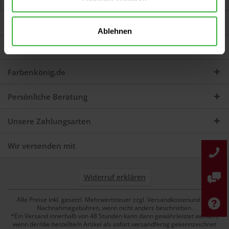
Jetzt Bewertungen zum Artikel lesen...
mehr
Darum sind wir Farbenkönig
Ablehnen
Service
Farbenkönig.de
Persönliche Beratung
Unsere Zahlungsarten
Wir versenden mit
Widerruf erklären
Alle Preise inkl. gesetzl. Mehrwertsteuer zzgl. Versandkostenund ggf.
Nachnahmegebühren, wenn nicht anders beschrieben.
*Ein Versand innerhalb von 48 Stunden kann dann gewährleistet werden,
wenn der/die bestellte/n Artikel als sofort versandfertig gekennzeichnet