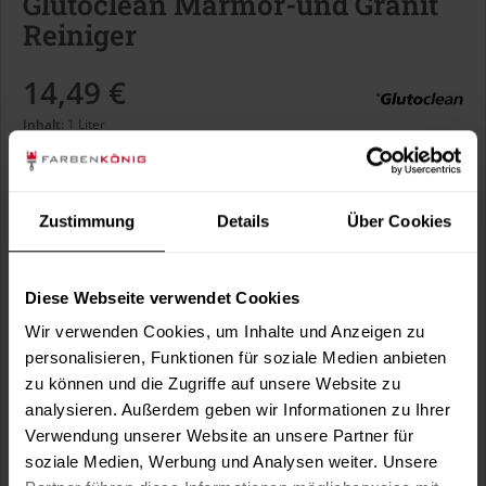
Glutoclean Marmor-und Granit
Reiniger
14,49 €
Inhalt:
1 Liter
inkl. MwSt.
zzgl. Versandkosten
Sofort versandfertig, Lieferzeit ca. 1-3 Arbeitstage
Zustimmung
Details
Über Cookies
In den
Warenkorb
Diese Webseite verwendet Cookies
Wir verwenden Cookies, um Inhalte und Anzeigen zu
Fragen zum Artikel?
Merken
personalisieren, Funktionen für soziale Medien anbieten
zu können und die Zugriffe auf unsere Website zu
Artikel-Nr.:
GLC0020
analysieren. Außerdem geben wir Informationen zu Ihrer
Verwendung unserer Website an unsere Partner für
Sie möchten eine größere Menge kaufen
soziale Medien, Werbung und Analysen weiter. Unsere
und wünschen ein Angebot?