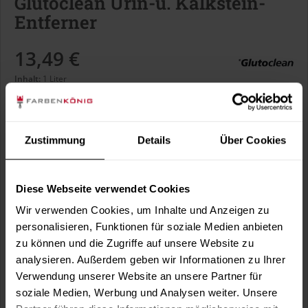
Glutoclean Urin-u. Kalkstein-
Entferner
13,49 €
Inhalt:
1 Liter
inkl. MwSt.
zzgl. Versandkosten
Sofort versandfertig, Lieferzeit ca. 1-3 Arbeitstage
Zustimmung
Details
Über Cookies
In den
Warenkorb
Diese Webseite verwendet Cookies
Wir verwenden Cookies, um Inhalte und Anzeigen zu
Fragen zum Artikel?
Merken
personalisieren, Funktionen für soziale Medien anbieten
zu können und die Zugriffe auf unsere Website zu
Artikel-Nr.:
GLC0029
analysieren. Außerdem geben wir Informationen zu Ihrer
Verwendung unserer Website an unsere Partner für
Sie möchten eine größere Menge kaufen
soziale Medien, Werbung und Analysen weiter. Unsere
und wünschen ein Angebot?