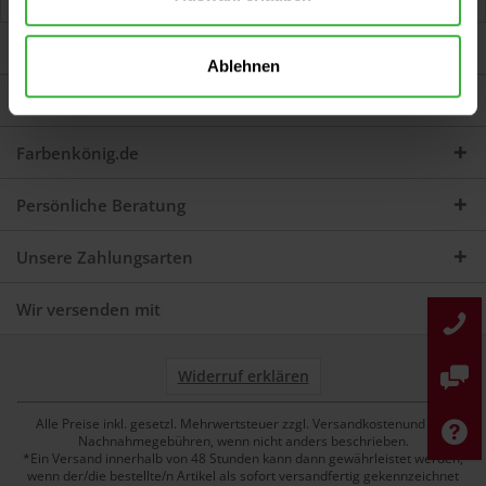
Jetzt Bewertungen zum Artikel lesen...
mehr
Darum sind wir Farbenkönig
Ablehnen
Service
Farbenkönig.de
Persönliche Beratung
Unsere Zahlungsarten
Wir versenden mit
Widerruf erklären
Alle Preise inkl. gesetzl. Mehrwertsteuer zzgl. Versandkostenund ggf.
Nachnahmegebühren, wenn nicht anders beschrieben.
*Ein Versand innerhalb von 48 Stunden kann dann gewährleistet werden,
wenn der/die bestellte/n Artikel als sofort versandfertig gekennzeichnet