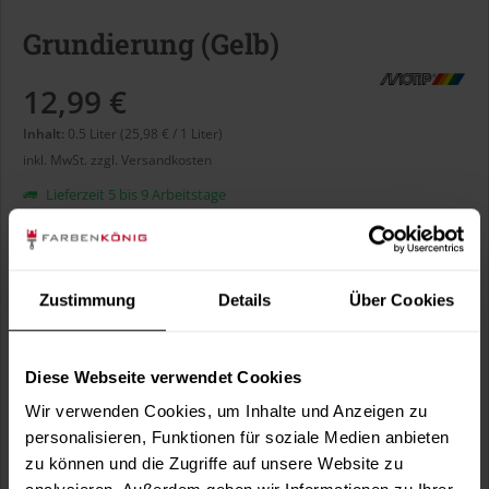
Grundierung (Gelb)
12,99 €
Inhalt:
0.5 Liter (25,98 € / 1 Liter)
inkl. MwSt.
zzgl. Versandkosten
Lieferzeit 5 bis 9 Arbeitstage
Liter:
Zustimmung
Details
Über Cookies
Diese Webseite verwendet Cookies
In den
Warenkorb
Wir verwenden Cookies, um Inhalte und Anzeigen zu
personalisieren, Funktionen für soziale Medien anbieten
Fragen zum Artikel?
Merken
zu können und die Zugriffe auf unsere Website zu