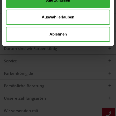
Alle zulassen
Grundierung (Gelb) Ideale Grundierung als Füller und
Haftvermittler zwischen Untergrund und...
mehr
Auswahl erlauben
Bewertungen
0
Jetzt Bewertungen zum Artikel lesen...
mehr
Ablehnen
Kunden haben sich ebenfalls angesehen
Darum sind wir Farbenkönig
Service
Farbenkönig.de
Persönliche Beratung
Unsere Zahlungsarten
Wir versenden mit