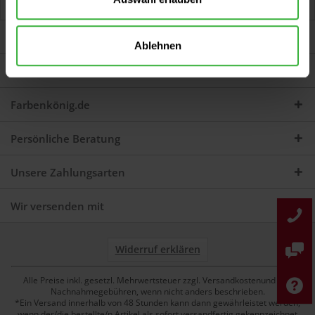
Jetzt Bewertungen zum Artikel lesen...
mehr
Darum sind wir Farbenkönig
Ablehnen
Service
Farbenkönig.de
Persönliche Beratung
Unsere Zahlungsarten
Wir versenden mit
Widerruf erklären
Alle Preise inkl. gesetzl. Mehrwertsteuer zzgl. Versandkostenund ggf.
Nachnahmegebühren, wenn nicht anders beschrieben.
*Ein Versand innerhalb von 48 Stunden kann dann gewährleistet werden,
wenn der/die bestellte/n Artikel als sofort versandfertig gekennzeichnet