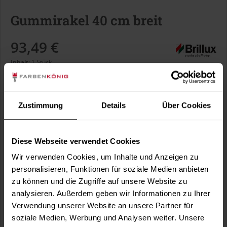
Gummirakel 40 cm breit
93,49 €
Inhalt:
1 Stück
inkl. MwSt.
zzgl. Versandkosten
Sofort versandfertig, Lieferzeit ca. 1-3 Arbeitstage
Zustimmung
Details
Über Cookies
In den
Warenkorb
Diese Webseite verwendet Cookies
Wir verwenden Cookies, um Inhalte und Anzeigen zu
Fragen zum Artikel?
Merken
personalisieren, Funktionen für soziale Medien anbieten
zu können und die Zugriffe auf unsere Website zu
Artikel-Nr.:
BX1298
analysieren. Außerdem geben wir Informationen zu Ihrer
Verwendung unserer Website an unsere Partner für
Sie möchten eine größere Menge kaufen
soziale Medien, Werbung und Analysen weiter. Unsere