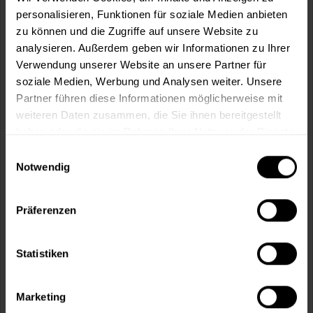
personalisieren, Funktionen für soziale Medien anbieten
zu können und die Zugriffe auf unsere Website zu
In den
Warenkorb
analysieren. Außerdem geben wir Informationen zu Ihrer
Verwendung unserer Website an unsere Partner für
Fragen zum Artikel?
Merken
soziale Medien, Werbung und Analysen weiter. Unsere
Partner führen diese Informationen möglicherweise mit
Artikel-Nr.:
HRB0017WEISS
weiteren Daten zusammen, die Sie ihnen bereitgestellt
haben oder die sie im Rahmen Ihrer Nutzung der Dienste
Sie möchten eine größere Menge kaufen
gesammelt haben.
Einwilligungsauswahl
und wünschen ein Angebot?
Notwendig
Jetzt anfragen
Präferenzen
Vorteile
Statistiken
Kostenloser Versand ab 60 EUR
Versand innerhalb von 48h*
Persönliche Beratung unter
040 60 77 65 23
Marketing