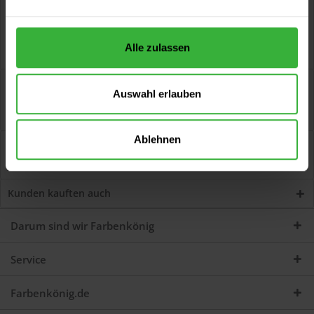
Alle zulassen
Beschreibung
Auswahl erlauben
Herbolux Aqua Gloss (Weiß) Der Top-Glanzlack mit optimalem
Deckvermögen Artikelbeschreibung...
mehr
Ablehnen
Bewertungen
0
Jetzt Bewertungen zum Artikel lesen...
mehr
Kunden kauften auch
Darum sind wir Farbenkönig
Service
Farbenkönig.de