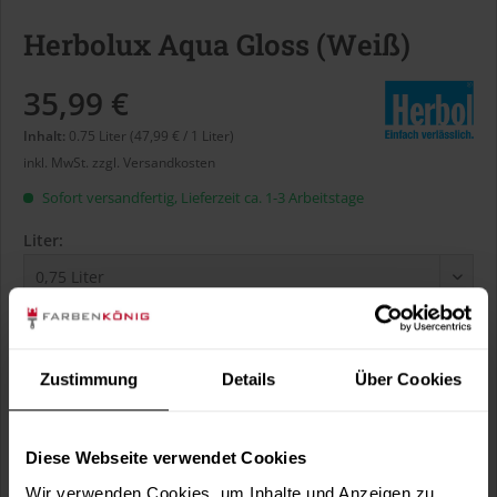
Herbolux Aqua Gloss (Weiß)
35,99 €
Inhalt:
0.75 Liter (47,99 € / 1 Liter)
inkl. MwSt.
zzgl. Versandkosten
Sofort versandfertig, Lieferzeit ca. 1-3 Arbeitstage
Liter:
Verbrauch berechnen
Wie viele m² wollen Sie bearbeiten?
Zustimmung
Details
Über Cookies
m²
Diese Webseite verwendet Cookies
Wir verwenden Cookies, um Inhalte und Anzeigen zu