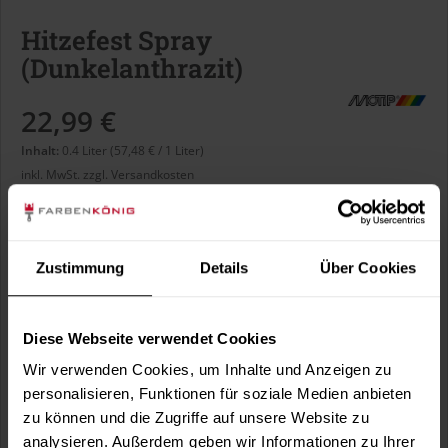
Hitzefest Spray
(Dunkelanthrazit)
22,99 €
Inhalt:
0.4 Liter (57,48 € / 1 Liter)
inkl. MwSt.
zzgl. Versandkosten
Sofort versandfertig, Lieferzeit ca. 1-3 Arbeitstage
Liter:
Zustimmung
Details
Über Cookies
Diese Webseite verwendet Cookies
Wir verwenden Cookies, um Inhalte und Anzeigen zu
In den
Warenkorb
personalisieren, Funktionen für soziale Medien anbieten
zu können und die Zugriffe auf unsere Website zu
analysieren. Außerdem geben wir Informationen zu Ihrer