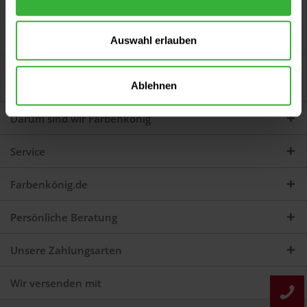
Beschreibung
Hitzefest Spray (Dunkelanthrazit) Zur Anwendung auf
Auspuffanlagen, Öfen und Grill usw....
mehr
Auswahl erlauben
Bewertungen
0
Ablehnen
Jetzt Bewertungen zum Artikel lesen...
mehr
Darum sind wir Farbenkönig
Service
Farbenkönig.de
Persönliche Beratung
Unsere Zahlungsarten
Wir versenden mit